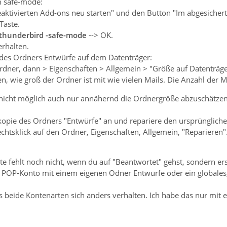
m safe-mode:
deaktivierten Add-ons neu starten" und den Button "Im abgesiche
Taste.
thunderbird -safe-mode
--> OK.
erhalten.
des Ordners Entwürfe auf dem Datenträger:
Ordner, dann > Eigenschaften > Allgemein > "Größe auf Datenträge
, wie groß der Ordner ist mit wie vielen Mails. Die Anzahl der Mai
d nicht möglich auch nur annähernd die Ordnergröße abzuschätze
kopie des Ordners "Entwürfe" an und repariere den ursprünglich
chtsklick auf den Ordner, Eigenschaften, Allgemein, "Reparieren"
te fehlt noch nicht, wenn du auf "Beantwortet" gehst, sondern er
s POP-Konto mit einem eigenen Odner Entwürfe oder ein globales
ss beide Kontenarten sich anders verhalten. Ich habe das nur mit