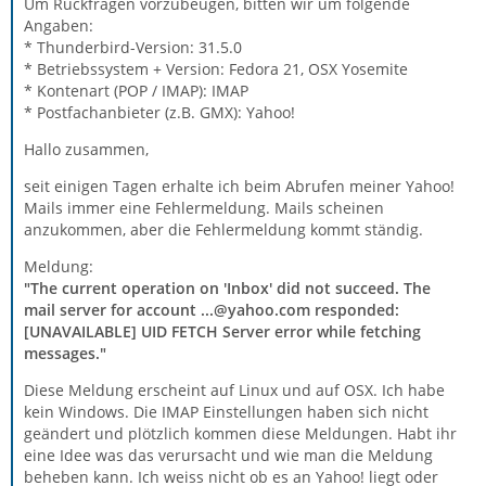
Um Rückfragen vorzubeugen, bitten wir um folgende
Angaben:
* Thunderbird-Version: 31.5.0
* Betriebssystem + Version: Fedora 21, OSX Yosemite
* Kontenart (POP / IMAP): IMAP
* Postfachanbieter (z.B. GMX): Yahoo!
Hallo zusammen,
seit einigen Tagen erhalte ich beim Abrufen meiner Yahoo!
Mails immer eine Fehlermeldung. Mails scheinen
anzukommen, aber die Fehlermeldung kommt ständig.
Meldung:
"The current operation on 'Inbox' did not succeed. The
mail server for account ...@yahoo.com responded:
[UNAVAILABLE] UID FETCH Server error while fetching
messages."
Diese Meldung erscheint auf Linux und auf OSX. Ich habe
kein Windows. Die IMAP Einstellungen haben sich nicht
geändert und plötzlich kommen diese Meldungen. Habt ihr
eine Idee was das verursacht und wie man die Meldung
beheben kann. Ich weiss nicht ob es an Yahoo! liegt oder