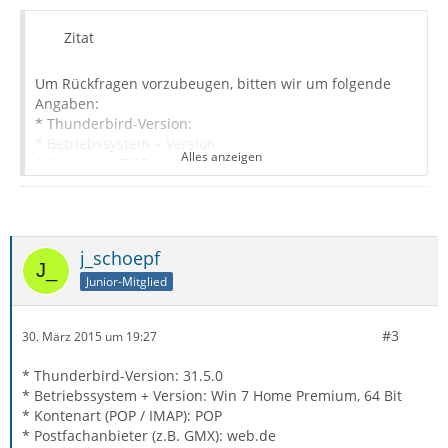
Zitat
Um Rückfragen vorzubeugen, bitten wir um folgende
Angaben:
* Thunderbird-Version:
* Betriebssystem + Version:
Alles anzeigen
* Kontenart (POP / IMAP):
* Postfachanbieter (z.B. GMX):
* Eingesetzte Antivirensoftware:
* Firewall (Betriebssystem-intern/Externe Software):
j_schoepf
Junior-Mitglied
#3
30. März 2015 um 19:27
* Thunderbird-Version: 31.5.0
* Betriebssystem + Version: Win 7 Home Premium, 64 Bit
* Kontenart (POP / IMAP): POP
* Postfachanbieter (z.B. GMX): web.de