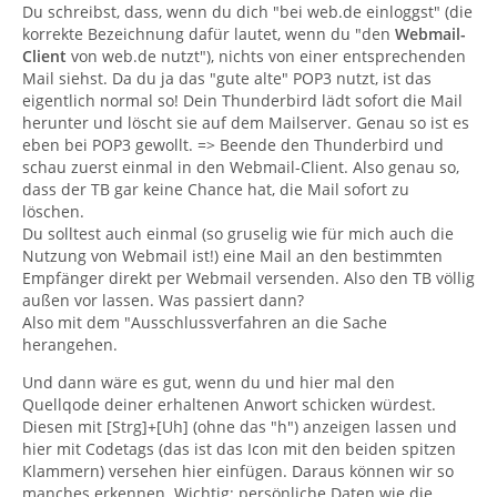
Du schreibst, dass, wenn du dich "bei web.de einloggst" (die
korrekte Bezeichnung dafür lautet, wenn du "den
Webmail-
Client
von web.de nutzt"), nichts von einer entsprechenden
Mail siehst. Da du ja das "gute alte" POP3 nutzt, ist das
eigentlich normal so! Dein Thunderbird lädt sofort die Mail
herunter und löscht sie auf dem Mailserver. Genau so ist es
eben bei POP3 gewollt. => Beende den Thunderbird und
schau zuerst einmal in den Webmail-Client. Also genau so,
dass der TB gar keine Chance hat, die Mail sofort zu
löschen.
Du solltest auch einmal (so gruselig wie für mich auch die
Nutzung von Webmail ist!) eine Mail an den bestimmten
Empfänger direkt per Webmail versenden. Also den TB völlig
außen vor lassen. Was passiert dann?
Also mit dem "Ausschlussverfahren an die Sache
herangehen.
Und dann wäre es gut, wenn du und hier mal den
Quellqode deiner erhaltenen Anwort schicken würdest.
Diesen mit [Strg]+[Uh] (ohne das "h") anzeigen lassen und
hier mit Codetags (das ist das Icon mit den beiden spitzen
Klammern) versehen hier einfügen. Daraus können wir so
manches erkennen. Wichtig: persönliche Daten wie die