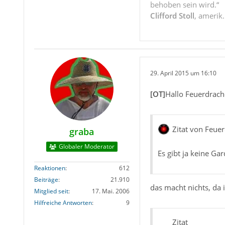
behoben sein wird.“
Clifford Stoll
, amerik
29. April 2015 um 16:10
[OT]
Hallo Feuerdrach
Zitat von Feue
graba
Globaler Moderator
Es gibt ja keine G
Reaktionen
612
Beiträge
21.910
das macht nichts, da 
Mitglied seit
17. Mai. 2006
Hilfreiche Antworten
9
Zitat