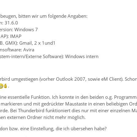
beugen, bitten wir um folgende Angaben:
n: 31.6.0
ersion: Windows 7
MAP): IMAP
.B. GMX): Gmail, 2 x 1und1
ensoftware: Avira
ystem-intern/Externe Software): Windows intern
bird umgestiegen (vorher Outlook 2007, sowie eM Client). Schon 
.
eine essentielle Funktion. Ich konnte in den beiden o.g. Progra
markieren und mit gedrückter Maustaste in einen beliebigen Ord
de. Bei Thunderbird funktioniert dies nur mit einer einzelnen Mai
inen externen Ordner nicht mehr möglich.
ddon bzw. eine Einstellung, die ich übersehen habe?