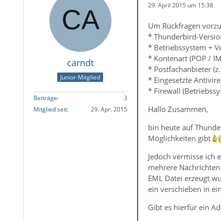
29. April 2015 um 15:38
Um Rückfragen vorzu
* Thunderbird-Versio
* Betriebssystem + V
* Kontenart (POP / I
carndt
* Postfachanbieter (z
Junior-Mitglied
* Eingesetzte Antivir
* Firewall (Betriebss
Beiträge
3
Hallo Zusammen,
Mitglied seit
29. Apr. 2015
bin heute auf Thunder
Möglichkeiten gibt
Jedoch vermisse ich 
mehrere Nachrichten 
EML Datei erzeugt wur
ein verschieben in e
Gibt es hierfür ein A