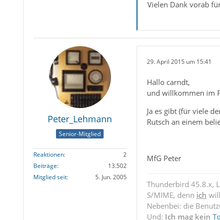
Vielen Dank vorab für
29. April 2015 um 15:41
Hallo carndt,
und willkommen im 
Ja es gibt (für viele
Peter_Lehmann
Rutsch an einem beli
Senior-Mitglied
Reaktionen
2
MfG Peter
Beiträge
13.502
Mitglied seit
5. Jun. 2005
Thunderbird 45.8.x, 
S/MIME, denn
ich
wil
Nebenbei: die Benut
Und:
Ich mag kein
T