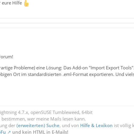
 eure Hilfe
Forum!
 derartige Probleme) eine Lösung: Das Add-on "Import Export Tools
ebigen Ort im standardisierten .eml-Format exportieren. Und viel
Lightning 4.7.x, openSUSE Tumbleweed, 64bit
l bestimmen, wer meine Mails lesen kann.
zung der
(erweiterten) Suche
, und von
Hilfe & Lexikon
ist völlig
oFu
und kein HTML in E-Mails!