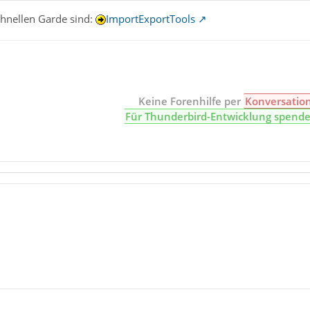
chnellen Garde sind:
ImportExportTools
Keine Forenhilfe per
Konversatio
Für Thunderbird-Entwicklung spend