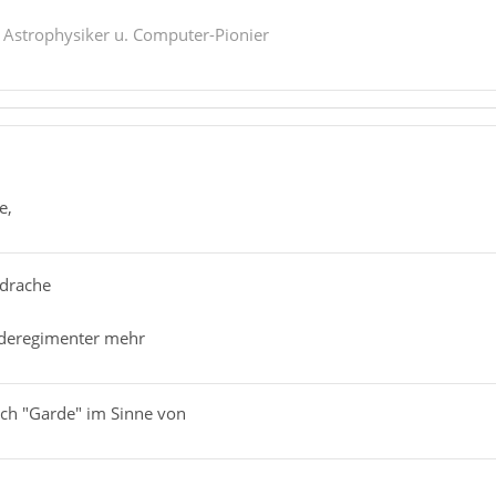
. Astrophysiker u. Computer-Pionier
e,
rdrache
arderegimenter mehr
ich "Garde" im Sinne von