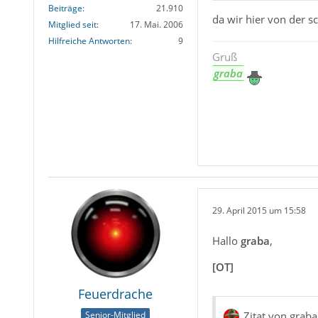
Beiträge
21.910
da wir hier von der s
Mitglied seit
17. Mai. 2006
Hilfreiche Antworten
9
Gruß
graba
29. April 2015 um 15:58
Hallo
graba
,
[OT]
Feuerdrache
Senior-Mitglied
Zitat von graba