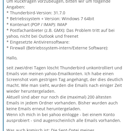
Um Rückfragen vorzubeugen, bitten wir um folgende
Angaben:
* Thunderbird-Version: 31.7.0
* Betriebssystem + Version: Windows 7 64bit
* Kontenart (POP / IMAP): IMAP
* Postfachanbieter (z.B. GMX): Das Problem tritt auf bei
yahoo, nicht bei Outlook und freenet
* Eingesetzte Antivirensoftware:
* Firewall (Betriebssystem-intern/Externe Software):
Hallo,
seit zwei/drei Tagen löscht Thunderbird unkontrolliert und
Emails von meinen yahoo-Emailkonten. Ich habe einen
Screenshot vom gestrigen Tag angehängt, der dies deutlich
macht. Wie man sieht, wurden die Emails nach einiger Zeit
wieder heruntergeladen.
Aktuell sind aber nur noch die (maximal) 200 ältesten
Emails in jedem Ordner vorhanden. Bisher wurden auch
keine Emails erneut heruntergeladen.
Wenn ich mich in bei yahoo einlogge - bei einem Konto
ausprobiert - sind augenscheinlich alle Emails vorhanden.
Was auch komisch ist: Die Sent-Datei meines