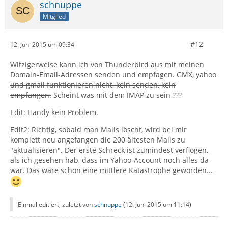
schnuppe
Mitglied
#12
12. Juni 2015 um 09:34
Witzigerweise kann ich von Thunderbird aus mit meinen
Domain-Email-Adressen senden und empfagen.
GMX, yahoo
und gmail funktionieren nicht, kein senden, kein
empfangen.
Scheint was mit dem IMAP zu sein ???
Edit: Handy kein Problem.
Edit2: Richtig, sobald man Mails löscht, wird bei mir
komplett neu angefangen die 200 ältesten Mails zu
"aktualisieren". Der erste Schreck ist zumindest verflogen,
als ich gesehen hab, dass im Yahoo-Account noch alles da
war. Das wäre schon eine mittlere Katastrophe geworden...
Einmal editiert, zuletzt von
schnuppe
(
12. Juni 2015 um 11:14
)