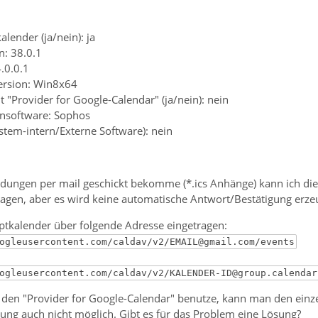
lender (ja/nein): ja
n: 38.0.1
4.0.0.1
ersion: Win8x64
 "Provider for Google-Calendar" (ja/nein): nein
ensoftware: Sophos
ystem-intern/Externe Software): nein
dungen per mail geschickt bekomme (*.ics Anhänge) kann ich die
agen, aber es wird keine automatische Antwort/Bestätigung erzeu
tkalender über folgende Adresse eingetragen:
ogleusercontent.com/caldav/v2/EMAIL@gmail.com/events
ogleusercontent.com/caldav/v2/KALENDER-ID@group.calendar
v den "Provider for Google-Calendar" benutze, kann man den einz
gung auch nicht möglich. Gibt es für das Problem eine Lösung?