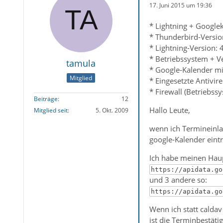
17. Juni 2015 um 19:36
* Lightning + Googleka
* Thunderbird-Versio
* Lightning-Version: 
* Betriebssystem + V
tamula
* Google-Kalender mit
Mitglied
* Eingesetzte Antivir
* Firewall (Betriebss
Beiträge
12
Hallo Leute,
Mitglied seit
5. Okt. 2009
wenn ich Termineinla
google-Kalender eintr
Ich habe meinen Haup
https://apidata.go
und 3 andere so:
https://apidata.go
Wenn ich statt calda
ist die Terminbestäti