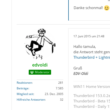
Danke schonmal!
17. Juni 2015 um 21:48
Hallo tamula,
die Antwort steht ge
Thunderbird + Lightn
edvoldi
Gruß
Moderator
EDV-Oldi
Reaktionen
281
WIN11 Home Version 
Beiträge
7.585
Mitglied seit
23. Dez. 2005
Thunderbird 153.0.2es
Hilfreiche Antworten
32
Thunderbird - Beta 15
Thunderbird - Daily 1