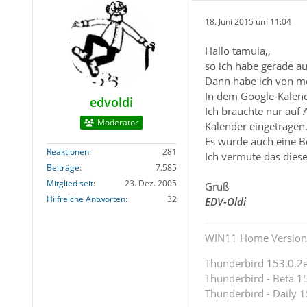
18. Juni 2015 um 11:04
Hallo tamula,,
so ich habe gerade a
Dann habe ich von me
In dem Google-Kalende
edvoldi
Ich brauchte nur auf
Moderator
Kalender eingetragen
Es wurde auch eine Be
Reaktionen
281
Ich vermute das diese
Beiträge
7.585
Mitglied seit
23. Dez. 2005
Gruß
Hilfreiche Antworten
32
EDV-Oldi
WIN11 Home Version 
Thunderbird 153.0.2es
Thunderbird - Beta 15
Thunderbird - Daily 1