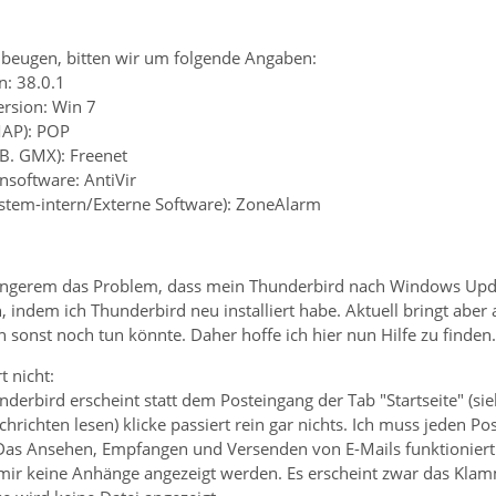
beugen, bitten wir um folgende Angaben:
n: 38.0.1
ersion: Win 7
MAP): POP
.B. GMX): Freenet
ensoftware: AntiVir
system-intern/Externe Software): ZoneAlarm
längerem das Problem, dass mein Thunderbird nach Windows Update
indem ich Thunderbird neu installiert habe. Aktuell bringt aber 
 sonst noch tun könnte. Daher hoffe ich hier nun Hilfe zu finden.
t nicht:
derbird erscheint statt dem Posteingang der Tab "Startseite" (s
hrichten lesen) klicke passiert rein gar nichts. Ich muss jeden 
as Ansehen, Empfangen und Versenden von E-Mails funktioniert 
mir keine Anhänge angezeigt werden. Es erscheint zwar das Kla