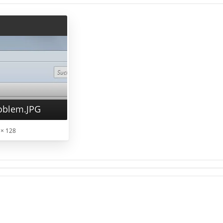
oblem.JPG
 × 128