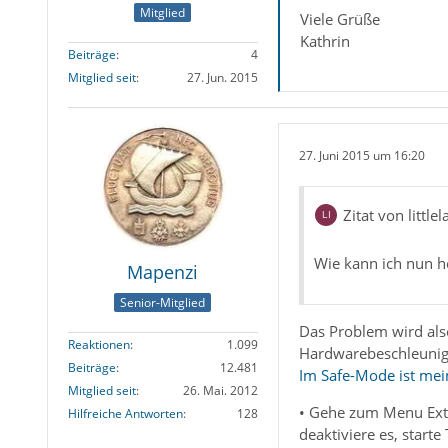
Mitglied
Viele Grüße
Kathrin
Beiträge
4
Mitglied seit
27. Jun. 2015
27. Juni 2015 um 16:20
Zitat von little
Wie kann ich nun h
Mapenzi
Senior-Mitglied
Das Problem wird als
Reaktionen
1.099
Hardwarebeschleunig
Beiträge
12.481
Im Safe-Mode ist me
Mitglied seit
26. Mai. 2012
• Gehe zum Menu Extra
Hilfreiche Antworten
128
deaktiviere es, start