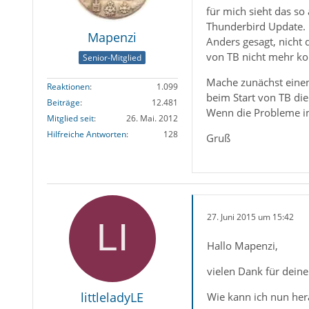
für mich sieht das so
Thunderbird Update.
Mapenzi
Anders gesagt, nicht 
von TB nicht mehr kom
Senior-Mitglied
Mache zunächst einen
Reaktionen
1.099
beim Start von TB di
Beiträge
12.481
Wenn die Probleme im
Mitglied seit
26. Mai. 2012
Hilfreiche Antworten
128
Gruß
27. Juni 2015 um 15:42
Hallo Mapenzi,
vielen Dank für deine
littleladyLE
Wie kann ich nun her