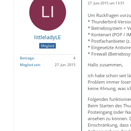
27. Juni 2015 um 13:51
Um Rückfragen vorzu
* Thunderbird-Versio
* Betriebssystem + V
* Kontenart (POP / I
littleladyLE
* Postfachanbieter (z
Mitglied
* Eingesetzte Antivir
* Firewall (Betriebs
Beiträge
4
Hallo zusammen,
Mitglied seit
27. Jun. 2015
ich habe schon seit 
Problem immer lösen, 
keine Ahnung, was ich
Folgendes funktionier
Beim Starten des Thun
Posteingang (oder Nac
ansehen zu können. D
Einschränkung, dass 