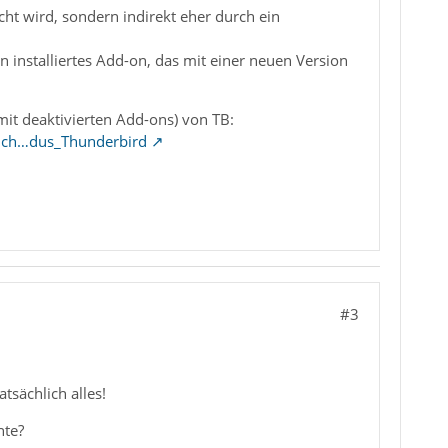
ht wird, sondern indirekt eher durch ein
n installiertes Add-on, das mit einer neuen Version
it deaktivierten Add-ons) von TB:
sich…dus_Thunderbird
#3
tsächlich alles!
nte?