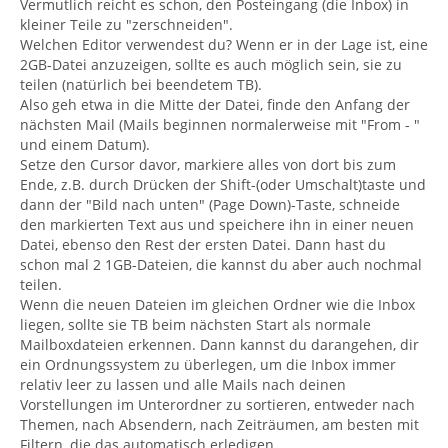
Vermutlich reicht es schon, den Posteingang (die Inbox) in
kleiner Teile zu "zerschneiden".
Welchen Editor verwendest du? Wenn er in der Lage ist, eine
2GB-Datei anzuzeigen, sollte es auch möglich sein, sie zu
teilen (natürlich bei beendetem TB).
Also geh etwa in die Mitte der Datei, finde den Anfang der
nächsten Mail (Mails beginnen normalerweise mit "From - "
und einem Datum).
Setze den Cursor davor, markiere alles von dort bis zum
Ende, z.B. durch Drücken der Shift-(oder Umschalt)taste und
dann der "Bild nach unten" (Page Down)-Taste, schneide
den markierten Text aus und speichere ihn in einer neuen
Datei, ebenso den Rest der ersten Datei. Dann hast du
schon mal 2 1GB-Dateien, die kannst du aber auch nochmal
teilen.
Wenn die neuen Dateien im gleichen Ordner wie die Inbox
liegen, sollte sie TB beim nächsten Start als normale
Mailboxdateien erkennen. Dann kannst du darangehen, dir
ein Ordnungssystem zu überlegen, um die Inbox immer
relativ leer zu lassen und alle Mails nach deinen
Vorstellungen im Unterordner zu sortieren, entweder nach
Themen, nach Absendern, nach Zeiträumen, am besten mit
Filtern, die das automatisch erledigen.