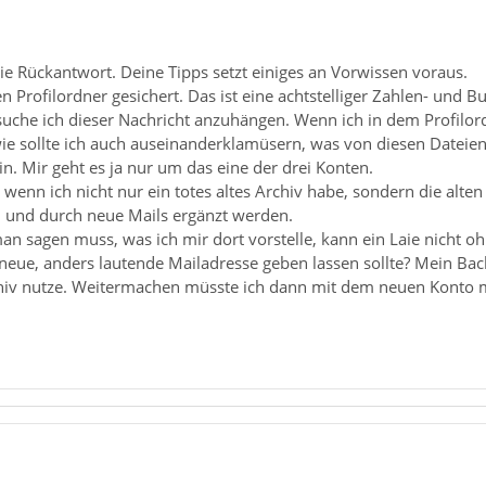
ie Rückantwort. Deine Tipps setzt einiges an Vorwissen voraus.
 Profilordner gesichert. Das ist eine achtstelliger Zahlen- und 
uche ich dieser Nachricht anzuhängen. Wenn ich in dem Profilord
wie sollte ich auch auseinanderklamüsern, was von diesen Dateie
ein. Mir geht es ja nur um das eine der drei Konten.
l, wenn ich nicht nur ein totes altes Archiv habe, sondern die al
n und durch neue Mails ergänzt werden.
man sagen muss, was ich mir dort vorstelle, kann ein Laie nicht o
neue, anders lautende Mailadresse geben lassen sollte? Mein Back
rchiv nutze. Weitermachen müsste ich dann mit dem neuen Konto