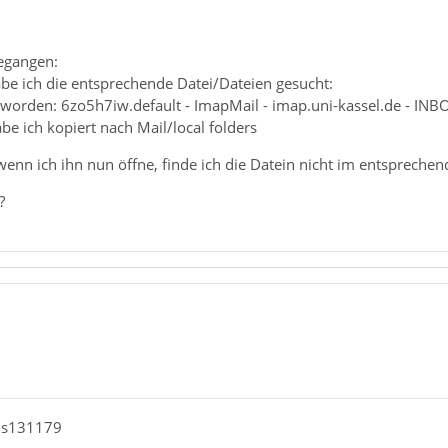
gegangen:
e ich die entsprechende Datei/Dateien gesucht:
geworden: 6zo5h7iw.default - ImapMail - imap.uni-kassel.de - INB
e ich kopiert nach Mail/local folders
wenn ich ihn nun öffne, finde ich die Datein nicht im entspreche
?
nis131179