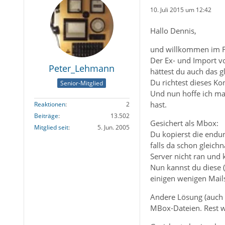
10. Juli 2015 um 12:42
Hallo Dennis,
und willkommen im 
Der Ex- und Import vo
Peter_Lehmann
hättest du auch das 
Du richtest dieses K
Senior-Mitglied
Und nun hoffe ich mal
hast.
Reaktionen
2
Beiträge
13.502
Gesichert als Mbox:
Mitglied seit
5. Jun. 2005
Du kopierst die endun
falls da schon gleich
Server nicht ran und 
Nun kannst du diese (
einigen wenigen Mails
Andere Lösung (auch w
MBox-Dateien. Rest w