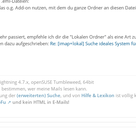
e .eml-Dateien:
das o.g. Add-on nutzen, mit dem du ganze Ordner an diesen Datei
ehr passiert, empfehle ich dir die "Lokalen Ordner" als eine Art z
en dazu aufgeschrieben:
Re: [imap+lokal] Suche ideales System fü
Lightning 4.7.x, openSUSE Tumbleweed, 64bit
l bestimmen, wer meine Mails lesen kann.
zung der
(erweiterten) Suche
, und von
Hilfe & Lexikon
ist völlig
oFu
und kein HTML in E-Mails!