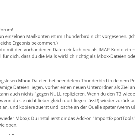
Forum!
n einzelnen Mailkonten ist im Thunderbird nicht vorgesehen. (Ich 
gleiche Ergebnis bekommen.)
onto mit den vorhandenen Daten einfach neu als IMAP-Konto ein =
 für dich, dass du die Mails wirklich richtig als Mbox-Dateien od
gslosen Mbox-Dateien bei beendetem Thunderbird in deinem Profil
namige Dateien liegen, vorher einen neuen Unterordner als Ziel 
kann auch nichts "gegen NULL replizieren. Wenn du den TB wieder s
wenn du sie nicht lieber gleich dort liegen lässt!) wieder zurück
 an, und kopiere zuerst und lösche an der Quelle später (wenn ü
ieder Mbox): Du installierst dir das Add-on "ImportExportTools" 
ie oben.