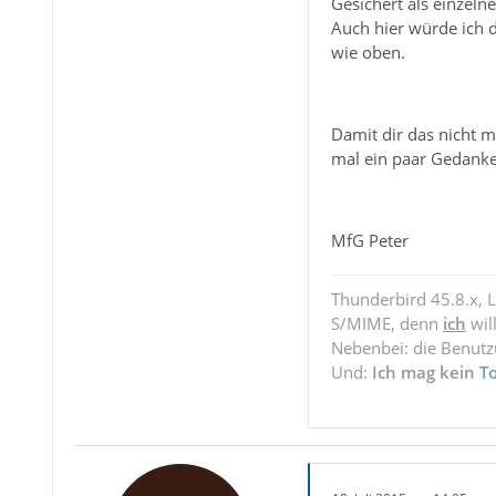
Gesichert als einzeln
Auch hier würde ich 
wie oben.
Damit dir das nicht m
mal ein paar Gedank
MfG Peter
Thunderbird 45.8.x, 
S/MIME, denn
ich
wil
Nebenbei: die Benut
Und:
Ich mag kein
T