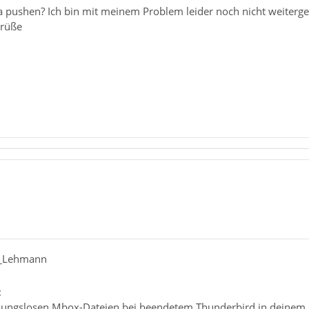
a pushen? Ich bin mit meinem Problem leider noch nicht weiter
Grüße
er_Lehmann
:
dungslosen Mbox-Dateien bei beendetem Thunderbird in deinem Prof