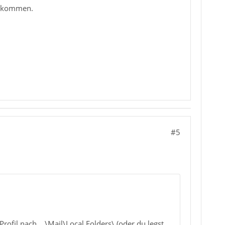
gekommen.
#5
il nach ...\Mail\Local Folders\ (oder du legst