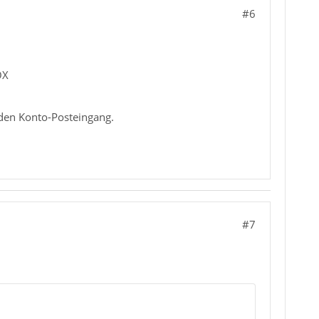
#6
OX
nden Konto-Posteingang.
#7