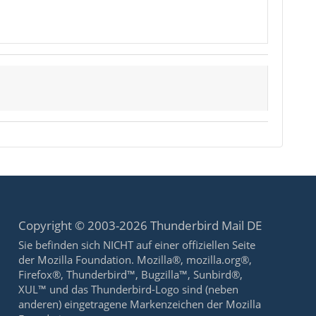
Copyright © 2003-2026 Thunderbird Mail DE
Sie befinden sich NICHT auf einer offiziellen Seite
der Mozilla Foundation. Mozilla®, mozilla.org®,
Firefox®, Thunderbird™, Bugzilla™, Sunbird®,
XUL™ und das Thunderbird-Logo sind (neben
anderen) eingetragene Markenzeichen der Mozilla