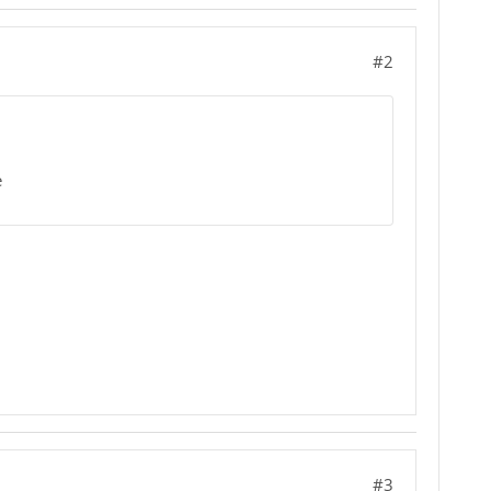
#2
e
#3