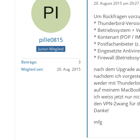
20. August 2015 um 20:27
Um Rückfragen vorzu
* Thunderbird-Versio
* Betriebssystem + V
* Kontenart (POP / I
pille0815
* Postfachanbieter (
Junior-Mitglied
* Eingesetzte Antivir
* Firewall (Betriebs
Beiträge
3
nach dem Upgrade auf
Mitglied seit
20. Aug. 2015
nachdem ich vorgeste
weder mit Thunderbir
auf meinem MacBook l
ich weiss jetzt nur n
den VPN-Zwang für di
Danke!
mfg