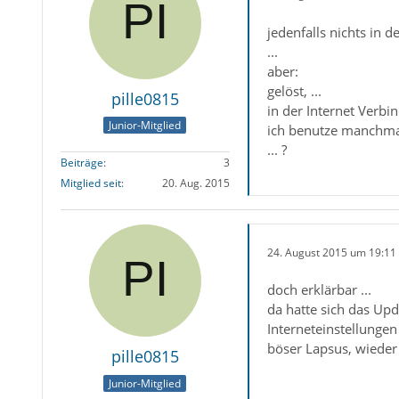
jedenfalls nichts in
...
aber:
gelöst, ...
pille0815
in der Internet Verbi
Junior-Mitglied
ich benutze manchmal 
... ?
Beiträge
3
Mitglied seit
20. Aug. 2015
24. August 2015 um 19:11
doch erklärbar ...
da hatte sich das Up
Interneteinstellungen 
böser Lapsus, wieder
pille0815
Junior-Mitglied