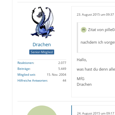
23. August 2015 um 09:37
Zitat von pille
nachdem ich vorges
Drachen
Senior-Mitglied
Hallo,
Reaktionen
2.077
was hast du denn all
Beiträge
5.449
Mitglied seit
15. Nov. 2004
MfG
Hilfreiche Antworten
44
Drachen
24. August 2015 um 09:17