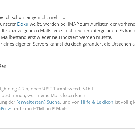
 ich schon lange nicht mehr ... .
s unserer
Doku
weißt, werden bei IMAP zum Auflisten der vorhande
die anzuzeigenden Mails jedes mal neu heruntergeladen. Es kann 
 Mailbestand erst wieder neu indiziert werden musste.
r eines eigenen Servers kannst du doch garantiert die Ursachen a
ßen!
Lightning 4.7.x, openSUSE Tumbleweed, 64bit
l bestimmen, wer meine Mails lesen kann.
zung der
(erweiterten) Suche
, und von
Hilfe & Lexikon
ist völlig
oFu
und kein HTML in E-Mails!