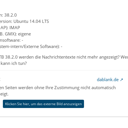
n: 38.2.0
ersion: Ubuntu 14.04 LTS
MAP): IMAP
.B. GMX): eigene
ensoftware: -
ystem-intern/Externe Software): -
TB 38.2.0 werden die Nachrichtentexte nicht mehr angezeigt? We
 kann ich tun?
t
dablank.de
nen Seiten werden ohne Ihre Zustimmung nicht automatisch
eigt.
Klicken Sie hier, um das externe Bild anzuzeigen