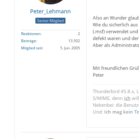
Peter_Lehmann
Also an Wunder glaube
Senior-Mitglied
Wie du sicherlich au
(.msf) verwendet und 
Reaktionen
2
defekt waren und der
Beiträge
13.502
Aber als Administrato
Mitglied seit
5. Jun. 2005
Mit freundlichen Grü
Peter
Thunderbird 45.8.x, 
S/MIME, denn
ich
wil
Nebenbei: die Benut
Und:
Ich mag kein
T