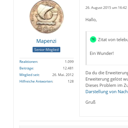
26. August 2015 um 16:42
Hallo,
Zitat von teleb
Mapenzi
Senior-Mitglied
Ein Wunder!
Reaktionen
1.099
Beiträge
12.481
Da du die Erweiterun
Mitglied seit
26. Mai. 2012
Erweiterung gelöst w
Hilfreiche Antworten
128
Dieses Problem im Zu
Darstellung von Nach
Gruß