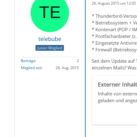
26. August 2015 um 12:05
* Thunderbird-Versio
* Betriebssystem + V
* Kontenart (POP / I
* Postfachanbieter (z
telebube
* Eingesetzte Antivir
Junior-Mitglied
* Firewall (Betriebss
Seit dem Update auf 
Beiträge
2
einzelnen Mails? Was
Mitglied seit
26. Aug. 2015
Externer Inhal
Inhalte von exter
geladen und angez