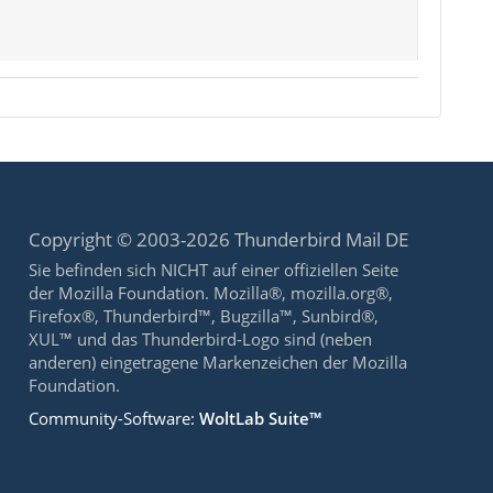
Copyright © 2003-2026 Thunderbird Mail DE
Sie befinden sich NICHT auf einer offiziellen Seite
der Mozilla Foundation. Mozilla®, mozilla.org®,
Firefox®, Thunderbird™, Bugzilla™, Sunbird®,
XUL™ und das Thunderbird-Logo sind (neben
anderen) eingetragene Markenzeichen der Mozilla
Foundation.
Community-Software:
WoltLab Suite™