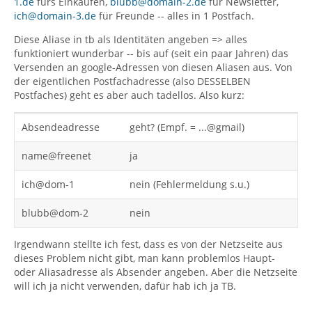
1.de
fürs Einkaufen,
blubb@domain-2.de
für Newsletter,
ich@domain-3.de
für Freunde -- alles in 1 Postfach.
Diese Aliase in tb als Identitäten angeben => alles
funktioniert wunderbar -- bis auf (seit ein paar Jahren) das
Versenden an google-Adressen von diesen Aliasen aus. Von
der eigentlichen Postfachadresse (also DESSELBEN
Postfaches) geht es aber auch tadellos. Also kurz:
Absendeadresse
geht? (Empf. = ...@gmail)
name@freenet
ja
ich@dom-1
nein (Fehlermeldung s.u.)
blubb@dom-2
nein
Irgendwann stellte ich fest, dass es von der Netzseite aus
dieses Problem nicht gibt, man kann problemlos Haupt-
oder Aliasadresse als Absender angeben. Aber die Netzseite
will ich ja nicht verwenden, dafür hab ich ja TB.