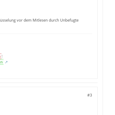
hlüsselung vor dem Mitlesen durch Unbefugte
n
!
en
#3