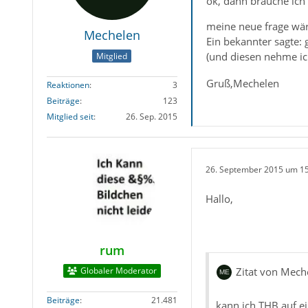
ok, dann brauche ich 
meine neue frage wär
Mechelen
Ein bekannter sagte: 
(und diesen nehme ich
Mitglied
Gruß,Mechelen
Reaktionen
3
Beiträge
123
Mitglied seit
26. Sep. 2015
26. September 2015 um 1
Hallo,
rum
Globaler Moderator
Zitat von Mech
Beiträge
21.481
kann ich THB auf e