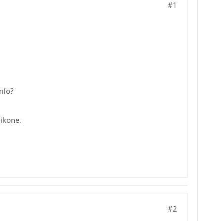
#1
nfo?
ikone.
#2