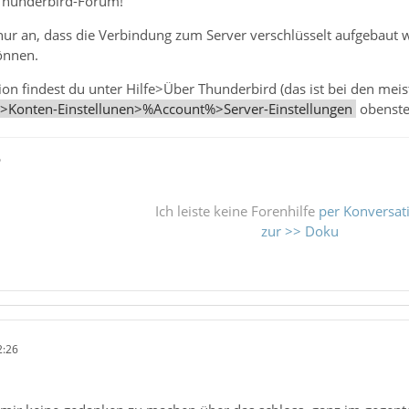
Thunderbird-Forum!
 nur an, dass die Verbindung zum Server verschlüsselt aufgebaut w
önnen.
ion findest du unter Hilfe>Über Thunderbird (das ist bei den me
s>Konten-Einstellunen>%Account%>Server-Einstellungen
obenste
ß
Ich leiste keine Forenhilfe
per Konversat
zur >> Doku
2:26