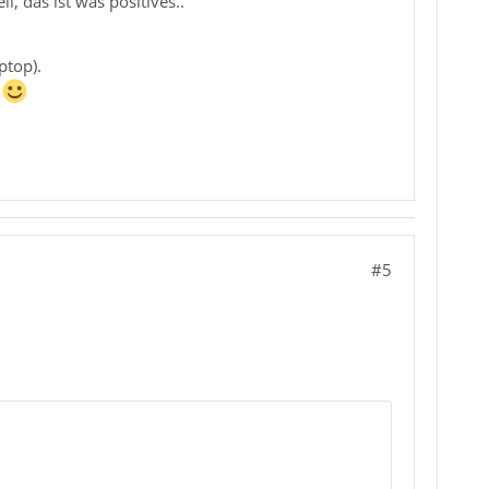
, das ist was positives..
ptop).
"
#5