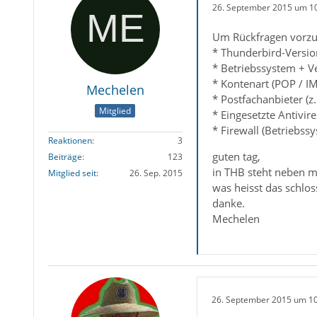
26. September 2015 um 1
Um Rückfragen vorzu
* Thunderbird-Versio
* Betriebssystem + V
* Kontenart (POP / IMA
Mechelen
* Postfachanbieter (z
Mitglied
* Eingesetzte Antivir
* Firewall (Betriebss
Reaktionen
3
guten tag,
Beiträge
123
in THB steht neben m
Mitglied seit
26. Sep. 2015
was heisst das schlos
danke.
Mechelen
26. September 2015 um 1