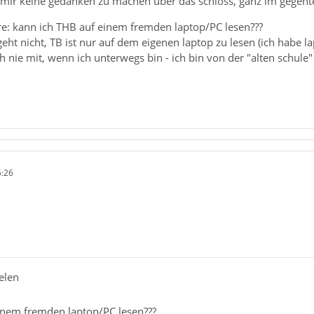
mir keine gedanken zu machen über das schloss, ganz im gegenteil
e: kann ich THB auf einem fremden laptop/PC lesen???
geht nicht, TB ist nur auf dem eigenen laptop zu lesen (ich habe la
 nie mit, wenn ich unterwegs bin - ich bin von der "alten schule
5:26
elen
inem fremden laptop/PC lesen???