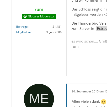
und willkommen im 
rum
Das Schloss zeigt dir
mitgelesen werden k
Globaler Moderator
Die Thunderbird Vers
Beiträge
21.481
zum Server in
Extra
Mitglied seit
9. Jun. 2006
es wird schon..., Gru
rum
26. September 2015 um 1
Allen vielen dank