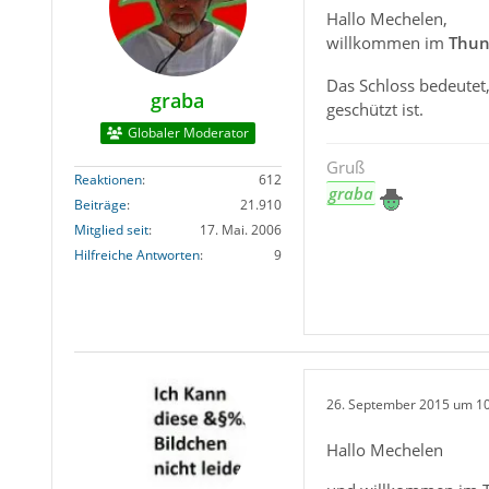
Hallo Mechelen,
willkommen im
Thun
Das Schloss bedeutet
graba
geschützt ist.
Globaler Moderator
Gruß
Reaktionen
612
graba
Beiträge
21.910
Mitglied seit
17. Mai. 2006
Hilfreiche Antworten
9
26. September 2015 um 1
Hallo Mechelen