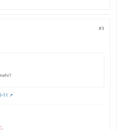
#3
 mehr?
0-11
n
!