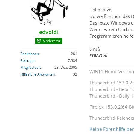
Hallo tatze,
Du weißt schon das D
Das letzte Windows u
Wenn es kein Update 
edvoldi
Programmieren helfe
Moderator
Gruß
Reaktionen
281
EDV-Oldi
Beiträge
7.584
Mitglied seit
23. Dez. 2005
WIN11 Home Version 
Hilfreiche Antworten
32
Thunderbird 153.0.2es
Thunderbird - Beta 15
Thunderbird - Daily 1
Firefox 153.0.2(64-Bit
Thunderbird-Kalende
Keine Forenhilfe per