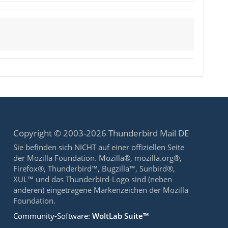
Copyright © 2003-2026 Thunderbird Mail DE
Sie befinden sich NICHT auf einer offiziellen Seite
der Mozilla Foundation. Mozilla®, mozilla.org®,
Firefox®, Thunderbird™, Bugzilla™, Sunbird®,
XUL™ und das Thunderbird-Logo sind (neben
anderen) eingetragene Markenzeichen der Mozilla
Foundation.
Community-Software:
WoltLab Suite™