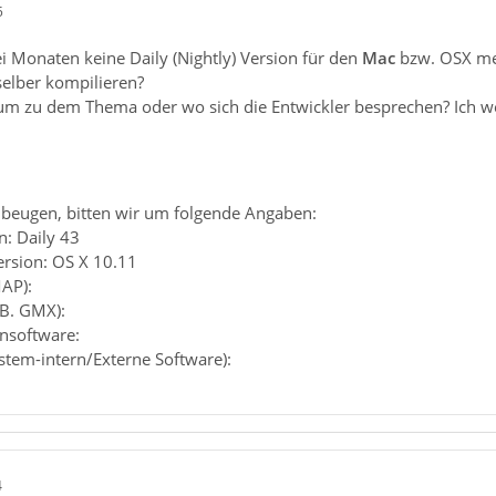
5
ei Monaten keine Daily (Nightly) Version für den
Mac
bzw. OSX m
elber kompilieren?
m zu dem Thema oder wo sich die Entwickler besprechen? Ich wei
beugen, bitten wir um folgende Angaben:
: Daily 43
ersion: OS X 10.11
MAP):
.B. GMX):
ensoftware:
ystem-intern/Externe Software):
4