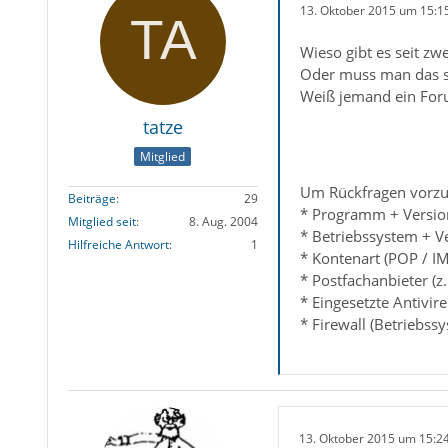
13. Oktober 2015 um 15:1
Wieso gibt es seit zw
Oder muss man das s
Weiß jemand ein Foru
tatze
Mitglied
Um Rückfragen vorzu
Beiträge
29
* Programm + Version
Mitglied seit
8. Aug. 2004
* Betriebssystem + V
Hilfreiche Antwort
1
* Kontenart (POP / I
* Postfachanbieter (z
* Eingesetzte Antivir
* Firewall (Betriebss
13. Oktober 2015 um 15:2