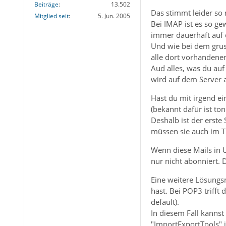
Beiträge
13.502
Das stimmt leider so 
Mitglied seit
5. Jun. 2005
Bei IMAP ist es so ge
immer dauerhaft auf 
Und wie bei dem gruse
alle dort vorhandene
Aud alles, was du au
wird auf dem Server a
Hast du mit irgend e
(bekannt dafür ist ton
Deshalb ist der erst
müssen sie auch im T
Wenn diese Mails in U
nur nicht abonniert.
Eine weitere Lösungs
hast. Bei POP3 trifft 
default).
In diesem Fall kanns
"ImportExportTools" 