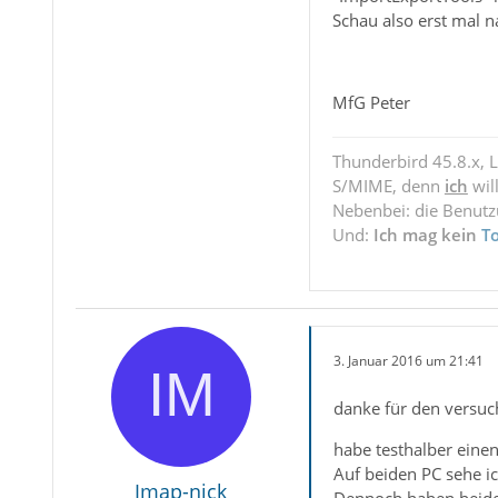
Schau also erst mal 
MfG Peter
Thunderbird 45.8.x, 
S/MIME, denn
ich
wil
Nebenbei: die Benut
Und:
Ich mag kein
T
3. Januar 2016 um 21:41
danke für den versuch
habe testhalber einen
Auf beiden PC sehe ic
Imap-nick
Dennoch haben beide 