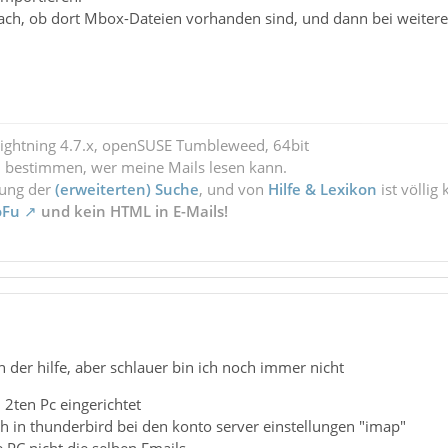
nach, ob dort Mbox-Dateien vorhanden sind, und dann bei weiter
Lightning 4.7.x, openSUSE Tumbleweed, 64bit
l bestimmen, wer meine Mails lesen kann.
zung der
(erweiterten) Suche
, und von
Hilfe & Lexikon
ist völlig
oFu
und kein HTML in E-Mails!
 der hilfe, aber schlauer bin ich noch immer nicht
 2ten Pc eingerichtet
h in thunderbird bei den konto server einstellungen "imap"
PC nicht die selben Emails