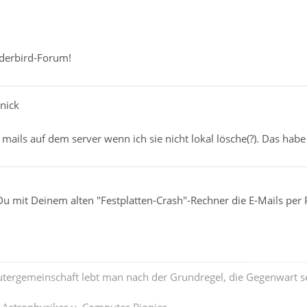
derbird-Forum!
nick
 mails auf dem server wenn ich sie nicht lokal lösche(?). Das habe 
Du mit Deinem alten "Festplatten-Crash"-Rechner die E-Mails per
tergemeinschaft lebt man nach der Grundregel, die Gegenwart se
. Astrophysiker u. Computer-Pionier