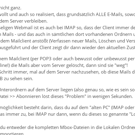
nicht ganz.
wollt und auch so realisiert, dass grundsätzlich ALLE E-Mails, s
dem Server verbleiben.
ligen Webmail ist es auch bei IMAP so, dass der Client immer de
n Mails - und das auch in sämtlichen dort vorhandenen Ordnern
f dem Mailclient anstößt (Verfassen neuer Mails, Löschen und Ve
usgeführt und der Client zeigt dir dann wieder den aktuellen Zus
inem Mailclient (per POP3 oder auch bewusst oder unbewusst pe
line!) die Mails aber vom Server gelöscht, dann sind sie "weg"!
e Schritt immer, mal auf dem Server nachzusehen, ob diese Mails
B zu sehen sein.
nterordnern auf dem Server liegen (also genau so, wie es sein soll
 Datei >> Abonnieren löst dieses "Problem" in wenigen Sekunden.
möglichkeit besteht darin, dass du auf dem "alten PC" (IMAP oder
das immer zu, bei IMAP nur dann, wenn du dieses so genannte "Lokal
t du entweder die kompletten Mbox-Dateien in die Lokalen Ordn
importieren.