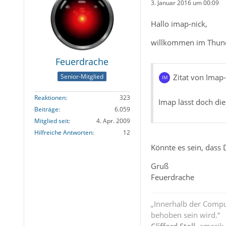
3. Januar 2016 um 00:09
Hallo imap-nick,
willkommen im Thun
Feuerdrache
Senior-Mitglied
Zitat von Imap-
Reaktionen
323
Imap lässt doch die
Beiträge
6.059
Mitglied seit
4. Apr. 2009
Hilfreiche Antworten
12
Könnte es sein, dass 
Gruß
Feuerdrache
„Innerhalb der Compu
behoben sein wird.“
Clifford Stoll
, amerik