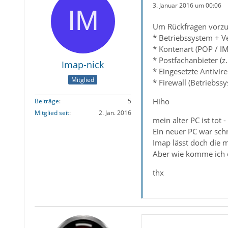
3. Januar 2016 um 00:06
Um Rückfragen vorzub
* Betriebssystem + V
* Kontenart (POP / I
* Postfachanbieter (z
Imap-nick
* Eingesetzte Antivir
Mitglied
* Firewall (Betriebss
Hiho
Beiträge
5
Mitglied seit
2. Jan. 2016
mein alter PC ist tot -
Ein neuer PC war sch
Imap lässt doch die m
Aber wie komme ich da
thx