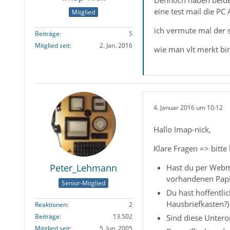
eine test mail die PC 
Mitglied
ich vermute mal der 
Beiträge
5
Mitglied seit
2. Jan. 2016
wie man vlt merkt bin 
4. Januar 2016 um 10:12
Hallo Imap-nick,
Klare Fragen => bitte
Peter_Lehmann
Hast du per Webma
vorhandenen Pap
Senior-Mitglied
Du hast hoffentli
Hausbriefkasten?)
Reaktionen
2
Beiträge
13.502
Sind diese Untero
Mitglied seit
5. Jun. 2005