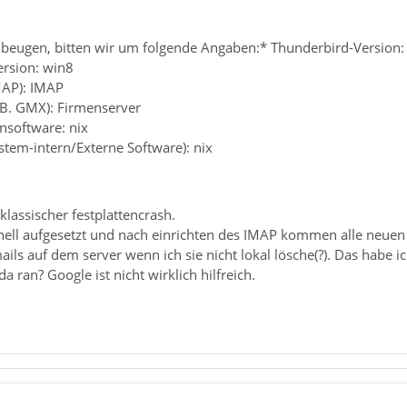
eugen, bitten wir um folgende Angaben:* Thunderbird-Version: l
ersion: win8
MAP): IMAP
.B. GMX): Firmenserver
ensoftware: nix
ystem-intern/Externe Software): nix
 klassischer festplattencrash.
nell aufgesetzt und nach einrichten des IMAP kommen alle neuen m
ails auf dem server wenn ich sie nicht lokal lösche(?). Das habe ic
 ran? Google ist nicht wirklich hilfreich.