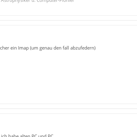
icher ein Imap (um genau den fall abzufedern)
 ich habe alten PC und PC.