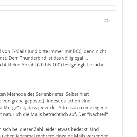
#5
l von E-Mails (und bitte immer mit BCC, denn nicht
st. Dem Thunderbird ist das völlig egal ... .
cht kleine Anzahl (20 bis 100)
festgelegt.
Ursache
en Methode des Serienbriefes. Selbst hier:
e von graba gepostet) findest du schon eine
ilMerge" ist, dass jeder der Adressaten eine eigene
natürlich die Mails beträchtlich auf. Der "Nachteil"
en sich bei dieser Zahl leider etwas bedeckt. Und
 du eben jedesmal mehrere einzelne Mails versenden.