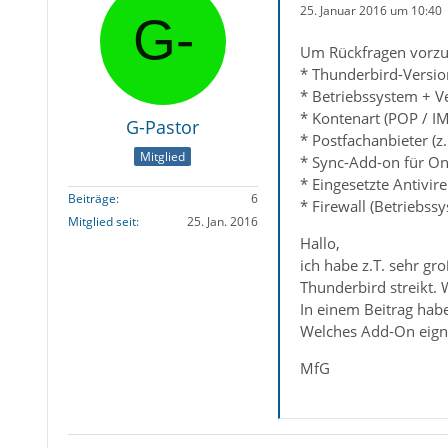
25. Januar 2016 um 10:40
Um Rückfragen vorzu
* Thunderbird-Versio
* Betriebssystem + V
* Kontenart (POP / I
G-Pastor
* Postfachanbieter (
Mitglied
* Sync-Add-on für On
* Eingesetzte Antivir
Beiträge
6
* Firewall (Betriebss
Mitglied seit
25. Jan. 2016
Hallo,
ich habe z.T. sehr gr
Thunderbird streikt. 
In einem Beitrag habe
Welches Add-On eigne
MfG