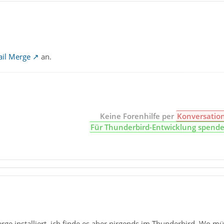
il Merge
an.
Keine Forenhilfe per
Konversatio
Für Thunderbird-Entwicklung spend
ge installiert, ich finde es aber nirgends im Thunderbird. Wo m