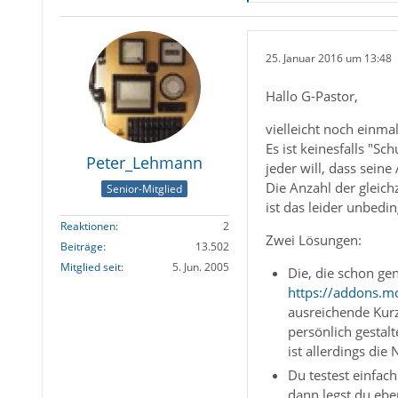
25. Januar 2016 um 13:48
Hallo G-Pastor,
vielleicht noch einma
Es ist keinesfalls "S
Peter_Lehmann
jeder will, dass seine
Die Anzahl der gleich
Senior-Mitglied
ist das leider unbe
Reaktionen
2
Zwei Lösungen:
Beiträge
13.502
Mitglied seit
5. Jun. 2005
Die, die schon ge
https://addons.m
ausreichende Kurz
persönlich gestal
ist allerdings di
Du testest einfach
dann legst du ebe