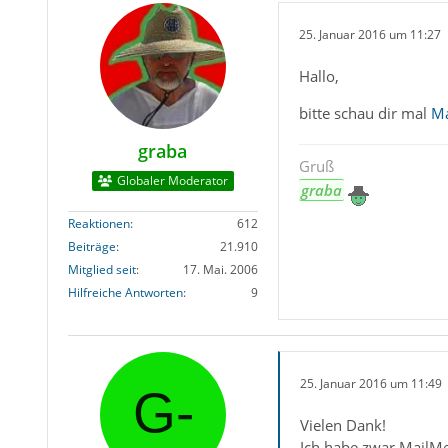
25. Januar 2016 um 11:27
Hallo,
bitte schau dir mal
Ma
graba
Gruß
Globaler Moderator
graba
Reaktionen
612
Beiträge
21.910
Mitglied seit
17. Mai. 2006
Hilfreiche Antworten
9
25. Januar 2016 um 11:49
Vielen Dank!
Ich habe zwar MailMer