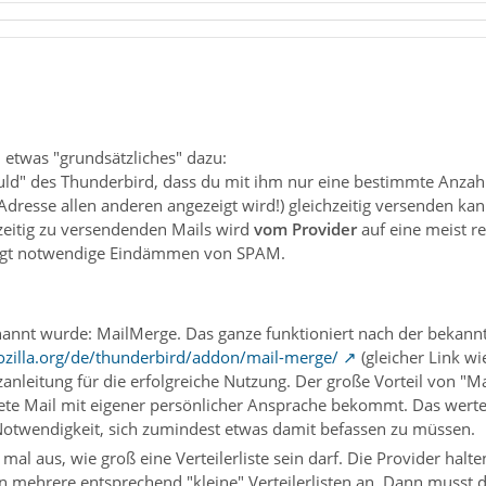
l etwas "grundsätzliches" dazu:
chuld" des Thunderbird, dass du mit ihm nur eine bestimmte Anzah
 Adresse allen anderen angezeigt wird!) gleichzeitig versenden kann
zeitig zu versendenden Mails wird
vom Provider
auf eine meist re
dingt notwendige Eindämmen von SPAM.
nannt wurde: MailMerge. Das ganze funktioniert nach der bekannt
ozilla.org/de/thunderbird/addon/mail-merge/
(gleicher Link wi
anleitung für die erfolgreiche Nutzung. Der große Vorteil von "Ma
tete Mail mit eigener persönlicher Ansprache bekommt. Das wertet 
e Notwendigkeit, sich zumindest etwas damit befassen zu müssen.
 mal aus, wie groß eine Verteilerliste sein darf. Die Provider halt
n mehrere entsprechend "kleine" Verteilerlisten an. Dann musst