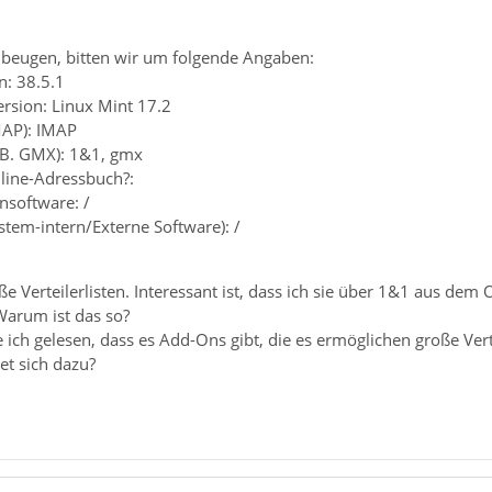
beugen, bitten wir um folgende Angaben:
n: 38.5.1
ersion: Linux Mint 17.2
MAP): IMAP
z.B. GMX): 1&1, gmx
line-Adressbuch?:
ensoftware: /
ystem-intern/Externe Software): /
oße Verteilerlisten. Interessant ist, dass ich sie über 1&1 aus 
Warum ist das so?
 ich gelesen, dass es Add-Ons gibt, die es ermöglichen große Vert
t sich dazu?