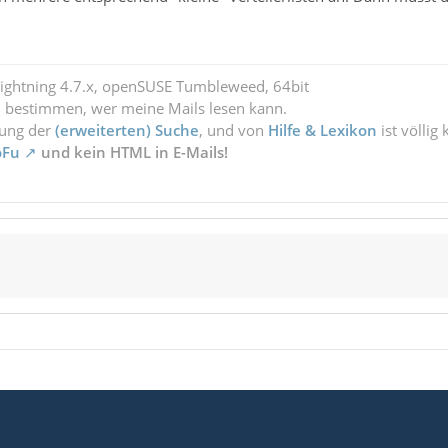
Lightning 4.7.x, openSUSE Tumbleweed, 64bit
l bestimmen, wer meine Mails lesen kann.
zung der
(erweiterten) Suche
, und von
Hilfe & Lexikon
ist völlig
oFu
und kein HTML in E-Mails!