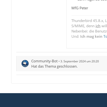
MfG Peter
Thunderbird 45.8.x, 
S/MIME, denn
ich
wil
Nebenbei: die Benut
Und:
Ich mag kein
T
Community-Bot
3. September 2024 um 20:20
Hat das Thema geschlossen.