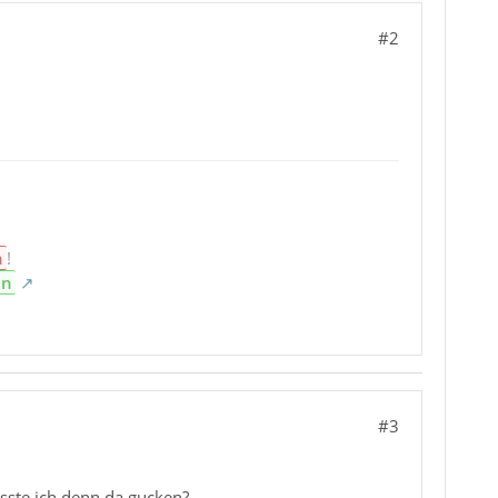
#2
n
!
en
#3
üsste ich denn da gucken?