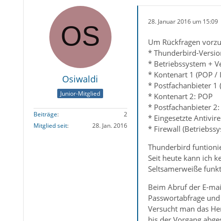
28. Januar 2016 um 15:09
Um Rückfragen vorzu
* Thunderbird-Versio
* Betriebssystem + 
* Kontenart 1 (POP /
Osiwaldi
* Postfachanbieter 1 
Junior-Mitglied
* Kontenart 2: POP
* Postfachanbieter 2
Beiträge
2
* Eingesetzte Antivir
Mitglied seit
28. Jan. 2016
* Firewall (Betriebss
Thunderbird funtioni
Seit heute kann ich 
Seltsamerweiße funkti
Beim Abruf der E-mai
Passwortabfrage und 
Versucht man das Her
bis der Vorgang abge