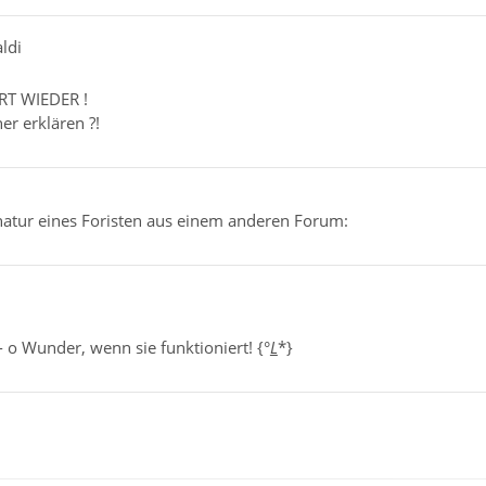
ldi
RT WIEDER !
er erklären ?!
natur eines Foristen aus einem anderen Forum:
 o Wunder, wenn sie funktioniert! {°
L
*}