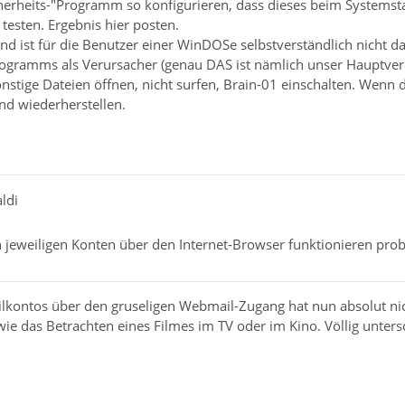
icherheits-"Programm so konfigurieren, dass dieses beim Systemst
esten. Ergebnis hier posten.
nd ist für die Benutzer einer WinDOSe selbstverständlich nicht 
ogramms als Verursacher (genau DAS ist nämlich unser Hauptverd
stige Dateien öffnen, nicht surfen, Brain-01 einschalten. Wenn das
nd wiederherstellen.
ldi
 jeweiligen Konten über den Internet-Browser funktionieren pro
lkontos über den gruseligen Webmail-Zugang hat nun absolut nich
 wie das Betrachten eines Filmes im TV oder im Kino. Völlig unters