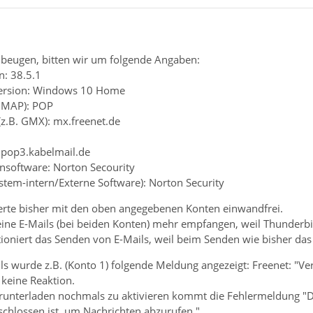
beugen, bitten wir um folgende Angaben:
n: 38.5.1
Version: Windows 10 Home
 IMAP): POP
(z.B. GMX): mx.freenet.de
: pop3.kabelmail.de
ensoftware: Norton Secourity
ystem-intern/Externe Software): Norton Security
erte bisher mit den oben angegebenen Konten einwandfrei.
keine E-Mails (bei beiden Konten) mehr empfangen, weil Thunderb
oniert das Senden von E-Mails, weil beim Senden wie bisher das 
ls wurde z.B. (Konto 1) folgende Meldung angezeigt: Freenet: "Ve
keine Reaktion.
unterladen nochmals zu aktivieren kommt die Fehlermeldung "Das
schlossen ist, um Nachrichten abzurufen."