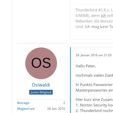
Thunderbird 45.8.x, 
S/MIME, denn
ich
wil
Nebenbei: die Benut
Und:
Ich mag kein
T
28. Januar 2016 um 21:20
Hallo Peter,
nochmals vielen Dank 
Osiwaldi
In Punkto Passwörter 
Masterpasswortes ei
Junior-Mitglied
Hier kurz eine Zusa
Beiträge
2
1. Norton Security ko
Mitglied seit
28. Jan. 2016
2. Thunderbird nochm