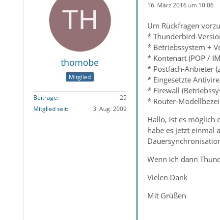
16. März 2016 um 10:06
Um Rückfragen vorzu
* Thunderbird-Versio
* Betriebssystem + V
* Kontenart (POP / I
thomobe
* Postfach-Anbieter (
Mitglied
* Eingesetzte Antivir
* Firewall (Betriebss
Beiträge
25
* Router-Modellbezei
Mitglied seit
3. Aug. 2009
Hallo, ist es möglich
habe es jetzt einmal 
Dauersynchronisation 
Wenn ich dann Thunde
Vielen Dank
Mit Grüßen