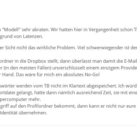
 "Modell" sehr abraten. Wir hatten hier in Vergangenheit schon 
fgrund von Latenzen.
er Sicht nicht das wirkliche Problem. Viel schwerwiegender ist der
dner in die Dropbox stellt, dann überlässt man damit die E-Mail
 (in den meisten Fällen) unverschlüsselt einem einzigem Provider
r Hand. Das wäre für mich ein absolutes No-Go!
swörter werden vom TB nicht im Klartext abgespeichert. Ich würde
ortdatei gelangt, hätte dann nämlich ausreichend Zeit, sie mit e
upercomputer mehr.
iff auf den Profilordner bekommt, dann kann er nicht nur eure E
 Identität übernehmen.