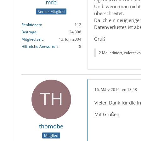
mrb
Und: wenn man nicht 
Senior-Mitglied
überschreitet.
Da ich ein neugierige
Reaktionen
112
Datenverlustes ist abe
Beiträge
24.306
Gruß
Mitglied seit
13. Jun. 2004
Hilfreiche Antworten
8
2 Mal editiert, zuletzt v
16. März 2016 um 13:58
Vielen Dank für die I
Mit Grüßen
thomobe
Mitglied