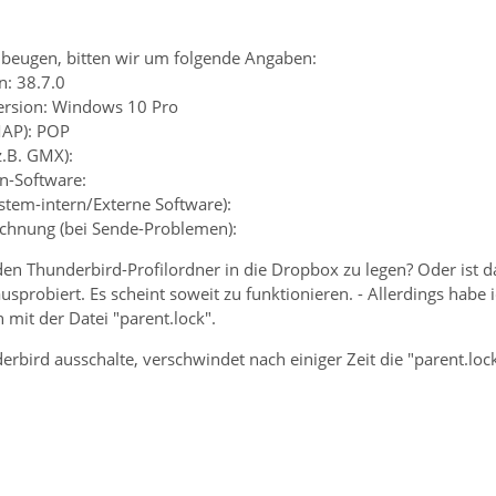
beugen, bitten wir um folgende Angaben:
n: 38.7.0
ersion: Windows 10 Pro
MAP): POP
z.B. GMX):
en-Software:
ystem-intern/Externe Software):
chnung (bei Sende-Problemen):
 den Thunderbird-Profilordner in die Dropbox zu legen? Oder ist 
ausprobiert. Es scheint soweit zu funktionieren. - Allerdings habe
mit der Datei "parent.lock".
rbird ausschalte, verschwindet nach einiger Zeit die "parent.loc