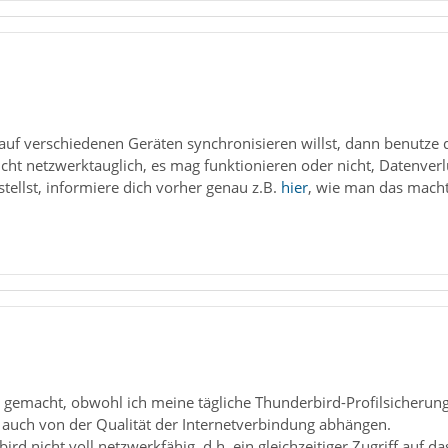
auf verschiedenen Geräten synchronisieren willst, dann benutze 
nicht netzwerktauglich, es mag funktionieren oder nicht, Datenverl
tellst, informiere dich vorher genau z.B.
hier
, wie man das macht,
e gemacht, obwohl ich meine tägliche Thunderbird-Profilsicherun
d auch von der Qualität der Internetverbindung abhängen.
rbird nicht voll netzwerkfähig, d.h. ein gleichzeitiger Zugriff au