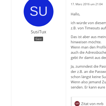
17. März 2016 um 21:04
Hallo,
ich würde von diesem
z.B. von Timeouts au
SusiTux
Das ist aber aus mein
Gast
hinweisen möchte.
Wenn man den Profilor
auch die Adressbücher
gebt ihr damit aus de
Ja, zumindest die Pas
der z.B. an die Passw
schon längst keine S
Wenn also jemand Zugr
senden. Er kann eure
Zitat von mrb