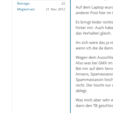
Beiträge
22
Auf dem Laptop wurde
Mitglied seit
21. Nov. 2012
anderer Post hier im 
Es bringt leider nich
hinter mir. Auch habe
das Verhalten gleich.
An sich wäre das ja n
wenn ich die da dann 
Wegen dem Ausschli
Also was bei GMX im Hi
Bei mir auf dem Serve
Amavis, Spamassassi
Spammassassin löscht
nicht. Der löscht nur
ablegt.
Was mich aber sehr wu
dann den TB geschlos