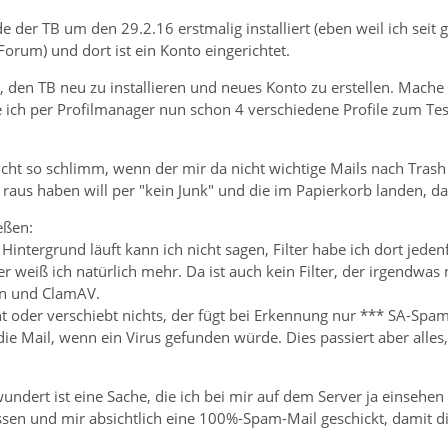
 der TB um den 29.2.16 erstmalig installiert (eben weil ich se
Forum) und dort ist ein Konto eingerichtet.
ts, den TB neu zu installieren und neues Konto zu erstellen. Mache
 ich per Profilmanager nun schon 4 verschiedene Profile zum Tes
icht so schlimm, wenn der mir da nicht wichtige Mails nach Trash
raus haben will per "kein Junk" und die im Papierkorb landen, dan
eßen:
ntergrund läuft kann ich nicht sagen, Filter habe ich dort jedenfa
r weiß ich natürlich mehr. Da ist auch kein Filter, der irgendwas 
n und ClamAV.
 oder verschiebt nichts, der fügt bei Erkennung nur *** SA-Spam
 die Mail, wenn ein Virus gefunden würde. Dies passiert aber alle
ndert ist eine Sache, die ich bei mir auf dem Server ja einsehe
sen und mir absichtlich eine 100%-Spam-Mail geschickt, damit di