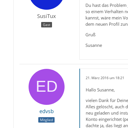
Du hast das Problem g
so einem Verhalten no
SusiTux
kannst, wäre mein Vor
dem neuen Profil zunä
Gast
Gruß
Susanne
21. März 2016 um 18:21
Hallo Susanne,
vielen Dank für Deine
Alles gelöscht, auch 
edvsb
neu geladen und insta
Konto eingerichtet (
Mitglied
dachte ja, das liegt 