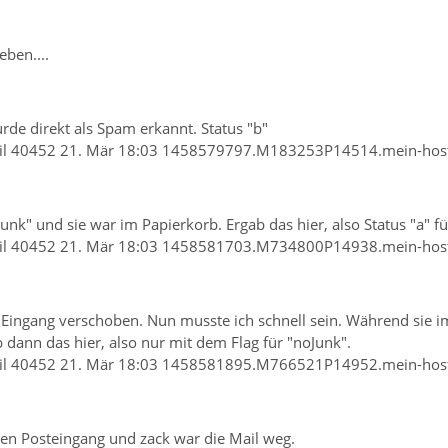
eben....
de direkt als Spam erkannt. Status "b"
vmail 40452 21. Mär 18:03 1458579797.M183253P14514.mein-ho
Junk" und sie war im Papierkorb. Ergab das hier, also Status "a" f
vmail 40452 21. Mär 18:03 1458581703.M734800P14938.mein-ho
 Eingang verschoben. Nun musste ich schnell sein. Während sie i
dann das hier, also nur mit dem Flag für "noJunk".
vmail 40452 21. Mär 18:03 1458581895.M766521P14952.mein-ho
den Posteingang und zack war die Mail weg.