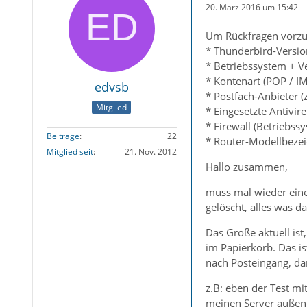
20. März 2016 um 15:42
Um Rückfragen vorzu
* Thunderbird-Versio
* Betriebssystem + V
* Kontenart (POP / I
edvsb
* Postfach-Anbieter 
Mitglied
* Eingesetzte Antivire
* Firewall (Betriebss
Beiträge
22
* Router-Modellbezei
Mitglied seit
21. Nov. 2012
Hallo zusammen,
muss mal wieder eine
gelöscht, alles was d
Das Größe aktuell ist
im Papierkorb. Das i
nach Posteingang, da
z.B: eben der Test m
meinen Server außen v