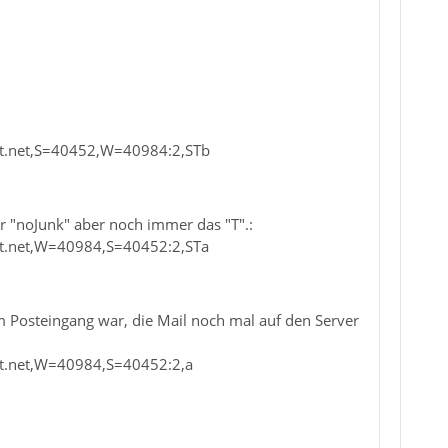
st.net,S=40452,W=40984:2,STb
ür "noJunk" aber noch immer das "T".:
st.net,W=40984,S=40452:2,STa
m Posteingang war, die Mail noch mal auf den Server
st.net,W=40984,S=40452:2,a