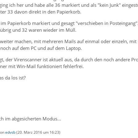
ing ich her und habe alle 36 markiert und als "kein Junk" einges
er 33 davon direkt in den Papierkorb.
im Papierkorb markiert und gesagt "verschieben in Posteingang".
 übrig und 32 waren wieder im Müll.
 weiter machen, mit mehreren Mails auf einmal oder einzeln, m
 noch auf dem PC und auf dem Laptop.
t, der Virenscanner ist aktuell aus, da durch den noch andere P
ner mit Win-Mail funktioniert fehlerfrei.
s da los ist?
uch im abgesicherten Modus...
 von
edvsb
(
20. März 2016 um 16:23
)