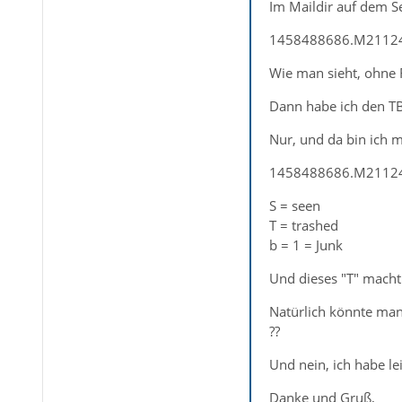
Im Maildir auf dem S
1458488686.M21124
Wie man sieht, ohne F
Dann habe ich den TB 
Nur, und da bin ich m
1458488686.M21124
S = seen
T = trashed
b = 1 = Junk
Und dieses "T" macht 
Natürlich könnte man
??
Und nein, ich habe le
Danke und Gruß,