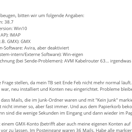
beugen, bitten wir um folgende Angaben:
n: 38.7
ersion: Win10
MAP): IMAP
(z.B. GMX): GMX
n-Software: Avira, aber deaktiviert
ystem-intern/Externe Software): Win-eigen
chnung (bei Sende-Problemen): AVM Kabelrouter 63... irgendwas
 Frage stellen, da mein TB seit Ende Feb nicht mehr normal läuft
a war, neu installiert und Konten neu eingerichtet. Probleme bleib
, dass Mails, die im Junk-Ordner waren und mit "Kein Junk" mark
st nicht immer so, aber fast immer. Und aus dem Papierkorb beko
nn sind die wenige Sekunden im Eingang und dann wieder im Pap
it einem GMX-Konto (betrifft aber auch meine eigenen Konten au
or zu lassen. Im Posteingang waren 36 Mails. Habe alle markiert 