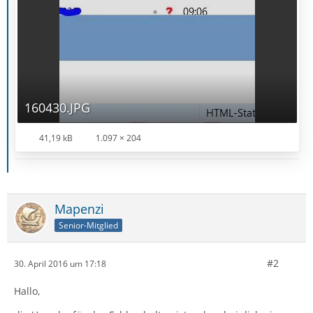
160430.JPG
41,19 kB
1.097 × 204
Mapenzi
Senior-Mitglied
#2
30. April 2016 um 17:18
Hallo,