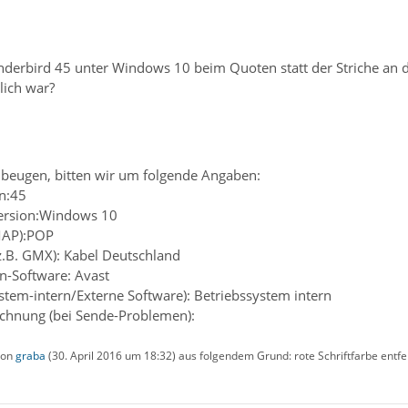
derbird 45 unter Windows 10 beim Quoten statt der Striche an de
lich war?
beugen, bitten wir um folgende Angaben:
n:45
Version:Windows 10
MAP):POP
(z.B. GMX): Kabel Deutschland
en-Software: Avast
ystem-intern/Externe Software): Betriebssystem intern
chnung (bei Sende-Problemen):
 von
graba
(
30. April 2016 um 18:32
) aus folgendem Grund: rote Schriftfarbe entfe