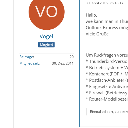
30. April 2016 um 18:17
Hallo,
wie kann man in Thun
Outlook Express mög
Viele Grüße
Vogel
Mitglied
Um Rückfragen vorzu
Beiträge
20
* Thunderbird-Versio
Mitglied seit
30. Dez. 2011
* Betriebssystem + 
* Kontenart (POP / I
* Postfach-Anbieter 
* Eingesetzte Antivir
* Firewall (Betriebss
* Router-Modellbezei
Einmal editiert, zuletzt