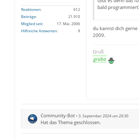
Gibt es denn das fü
bald programmiert
Reaktionen
612
Beiträge
21.910
Mitglied seit
17. Mai. 2006
du kannst dich gerne
Hilfreiche Antworten
9
2009.
Gruß
graba
Community-Bot
3. September 2024 um 20:30
Hat das Thema geschlossen.