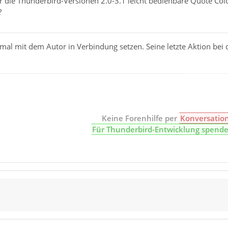
r die Thunderbird-Versionen 2.0-3.1 leicht bedienbare Quote Col
?
 mal mit dem Autor in Verbindung setzen. Seine letzte Aktion b
Keine Forenhilfe per
Konversatio
Für Thunderbird-Entwicklung spend