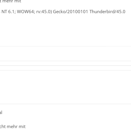
ht mehr mit
s NT 6.1; WOW64; rv:45.0) Gecko/20100101 Thunderbird/45.0
al
icht mehr mit