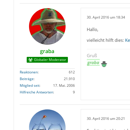
30. April 2016 um 18:34
Hallo,
vielleicht hilft dies:
Ke
graba
Gruß
Globaler Moderator
graba
Reaktionen
612
Beiträge
21.910
Mitglied seit
17. Mai. 2006
Hilfreiche Antworten
9
30. April 2016 um 20:21