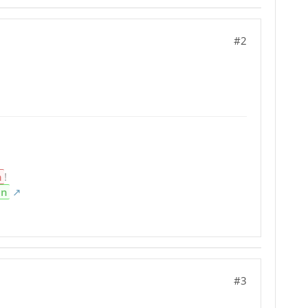
#2
n
!
en
#3