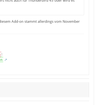
ors nicht auch für Thunderbird 45 oder wird es
ei diesem Add-on stammt allerdings vom November
n
!
en