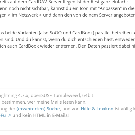
its auf dem CardDAV-Server liegen ist der Rest ganz einfach:
nn noch nicht sichtbar, kannst du ein Icon mit "Anpassen" in die 
gen > im Netzwerk > und dann den von deinem Server angebotenen 
 beide Varianten (also SoGO und CardBook) parallel betreiben, d
en sind. Und du kannst, wenn du dich entschieden hast, entwede
lich auch CardBook wieder entfernen. Den Daten passiert dabei ni
Lightning 4.7.x, openSUSE Tumbleweed, 64bit
l bestimmen, wer meine Mails lesen kann.
zung der
(erweiterten) Suche
, und von
Hilfe & Lexikon
ist völlig
oFu
und kein HTML in E-Mails!