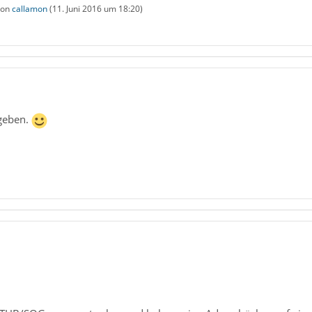
 von
callamon
(
11. Juni 2016 um 18:20
)
dgeben.