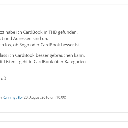
jetzt habe ich CardBook in THB gefunden.
zt und Adressen sind da.
ren los, ob Sogo oder CardBook besser ist.
 dass ich CardBook besser gebrauchen kann.
t Listen - geht in CardBook über Kategorien
ruß
on
Runningtrilo
(
20. August 2016 um 10:00
)