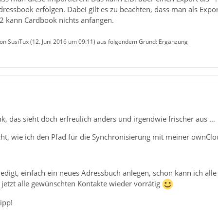
ssbook erfolgen. Dabei gilt es zu beachten, dass man als Exportf
 2 kann Cardbook nichts anfangen.
von SusiTux (
12. Juni 2016 um 09:11
) aus folgendem Grund: Ergänzung
k, das sieht doch erfreulich anders und irgendwie frischer aus ...
icht, wie ich den Pfad für die Synchronisierung mit meiner ownClo
ledigt, einfach ein neues Adressbuch anlegen, schon kann ich all
 jetzt alle gewünschten Kontakte wieder vorrätig
ipp!