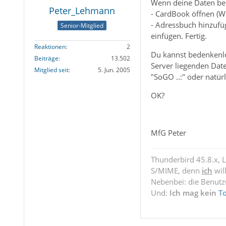
Wenn deine Daten bere
Peter_Lehmann
- CardBook öffnen (We
- Adressbuch hinzufü
Senior-Mitglied
einfügen. Fertig.
Reaktionen
2
Du kannst bedenkenlos
Beiträge
13.502
Server liegenden Dat
Mitglied seit
5. Jun. 2005
"SoGO ..:" oder natür
OK?
MfG Peter
Thunderbird 45.8.x, 
S/MIME, denn
ich
wil
Nebenbei: die Benut
Und:
Ich mag kein
T