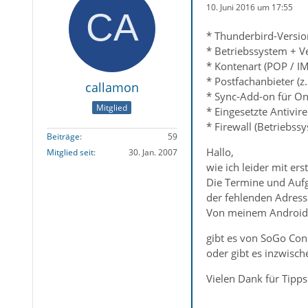
10. Juni 2016 um 17:55
* Thunderbird-Versio
* Betriebssystem + Ve
* Kontenart (POP / I
* Postfachanbieter (
callamon
* Sync-Add-on für On
Mitglied
* Eingesetzte Antivi
* Firewall (Betriebss
Beiträge
59
Hallo,
Mitglied seit
30. Jan. 2007
wie ich leider mit e
Die Termine und Aufg
der fehlenden Adress
Von meinem Android-H
gibt es von SoGo Conn
oder gibt es inzwisch
Vielen Dank für Tipp