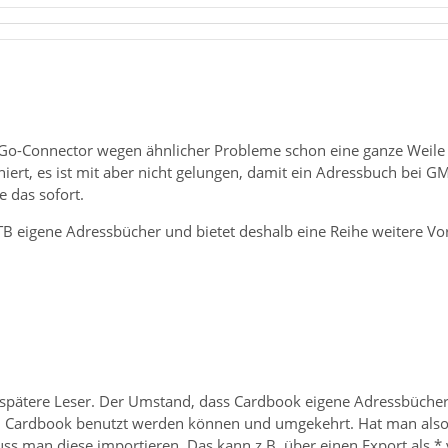
Go-Connector wegen ähnlicher Probleme schon eine ganze Weile
ioniert, es ist mit aber nicht gelungen, damit ein Adressbuch bei
e das sofort.
 TB eigene Adressbücher und bietet deshalb eine Reihe weitere V
 spätere Leser. Der Umstand, dass Cardbook eigene Adressbücher
in Cardbook benutzt werden können und umgekehrt. Hat man als
ss man diese importieren. Das kann z.B. über einen Export als *.