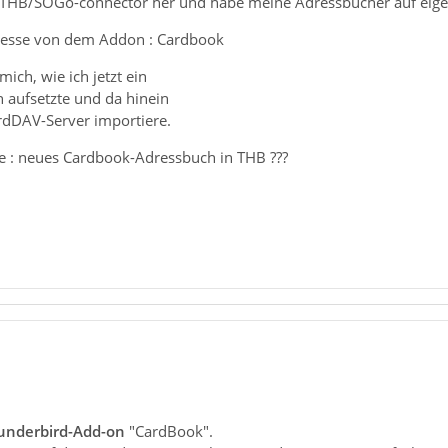
THB/SOGo-connector her und habe meine Adressbücher auf eig
nteresse von dem Addon : Cardbook
mich, wie ich jetzt ein
aufsetzte und da hinein
dDAV-Server importiere.
le : neues Cardbook-Adressbuch in THB ???
underbird-Add-on
"CardBook".