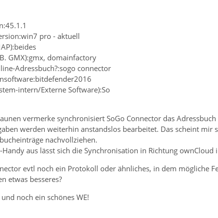
n:45.1.1
rsion:win7 pro - aktuell
MAP):beides
z.B. GMX):gmx, domainfactory
line-Adressbuch?:sogo connector
rensoftware:bitdefender2016
ystem-intern/Externe Software):So
rstaunen vermerke synchronisiert SoGo Connector das Adressbuch 
aben werden weiterhin anstandslos bearbeitet. Das scheint mir s
bucheinträge nachvollziehen.
andy aus lässt sich die Synchronisation in Richtung ownCloud 
ector evtl noch ein Protokoll oder ähnliches, in dem mögliche F
en etwas besseres?
s und noch ein schönes WE!