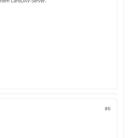
enem CardDAV-Server.
#6