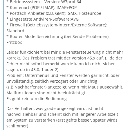
* Betriebssystem + Version: W7prof 64
* Kontenart (POP / IMAP): IMAP+POP
* Postfach-Anbieter (z.B. GMX): GMX, Hosteurope
* Eingesetzte Antiviren-Software:AVG
* Firewall (Betriebssystem-intern/Externe Software):
Standard
* Router-Modellbezeichnung (bei Sende-Problemen):
Fritzbox
Leider funktioniert bei mir die Fenstersteuerung nicht mehr
korrekt. Das Problem trat mit der Version 45.x auf. (...da der
Fehler nicht sofort bemerkt wurde kann ich nicht sicher
sagen, ob in 45.0, 1 oder 2).
Problem: Untermenüs und Fenster werden gar nicht, oder
unvollständig, zeitlich verzögert oder unrichtig
(z.B.Nachbarfenster) angezeigt, wenn mit Maus ausgewählt.
Mailfunktionen sind nicht beeinträchtigt.
Es geht rein um die Bedienung
Das Verhalten, was grade angezeigt wird, ist nicht
nachvollziehbar und scheint sich mit längerer Arbeitszeit
am System zu verstärken (erst gehts besser, später wirds
schlimmer)