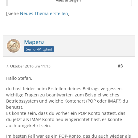
Alles anzeigen
* Kontenart (POP / IMAP):
* Postfach-Anbieter (z.B. GMX):
[siehe
Neues Thema erstellen
]
* Eingesetzte Antiviren-Software:
* Firewall (Betriebssystem-intern/Externe Software):
* Router-Modellbezeichnung (bei Sende-Problemen):
Mapenzi
Senior-Mitglied
#3
7. Oktober 2016 um 11:15
Hallo Stefan,
du hast leider beim Erstellen deines Beitrags vergessen,
wichtige Fragen zu beantworten, zum Beispiel welches
Betriebssystem und welche Kontenart (POP oder IMAP?) du
benutzt.
Es könnte sein, dass du vorher ein POP-Konto hattest, das
du jetzt als IMAP-Konto neu eingerichtet hast, es könnte
auch umgekehrt sein.
Im besten Fall war es ein POP-Konto, das du auch wieder als