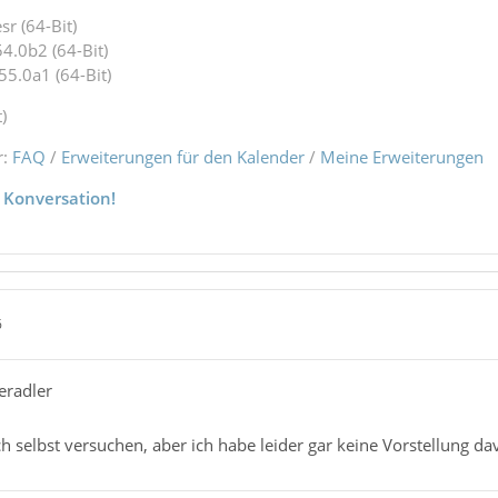
r (64-Bit)
4.0b2 (64-Bit)
55.0a1 (64-Bit)
)
r:
FAQ
/
Erweiterungen für den Kalender
/
Meine Erweiterungen
 Konversation!
6
eradler
ch selbst versuchen, aber ich habe leider gar keine Vorstellung 