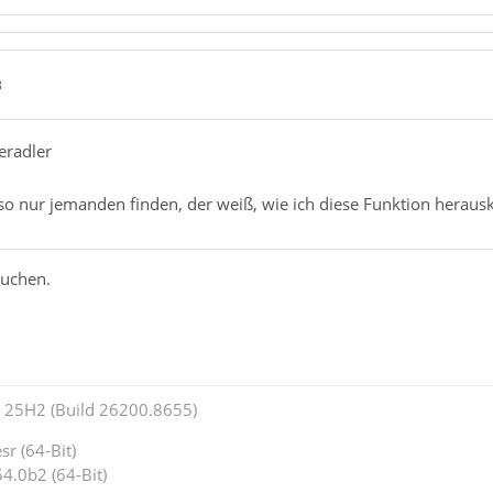
3
eradler
o nur jemanden finden, der weiß, wie ich diese Funktion herauski
suchen.
25H2 (Build 26200.8655)
r (64-Bit)
4.0b2 (64-Bit)