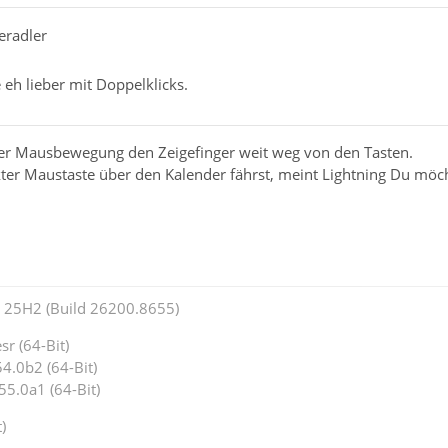
eradler
e eh lieber mit Doppelklicks.
i der Mausbewegung den Zeigefinger weit weg von den Tasten.
r Maustaste über den Kalender fährst, meint Lightning Du möchte
25H2 (Build 26200.8655)
r (64-Bit)
4.0b2 (64-Bit)
55.0a1 (64-Bit)
)