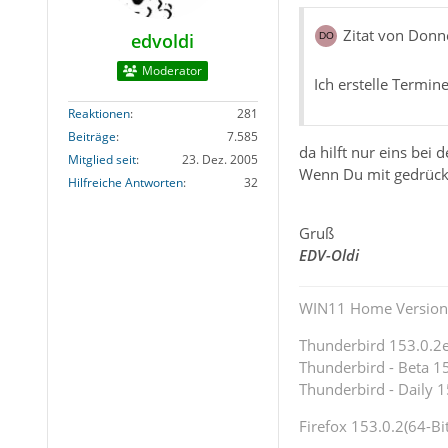
Zitat von Donn
edvoldi
Moderator
Ich erstelle Termin
Reaktionen
281
Beiträge
7.585
da hilft nur eins be
Mitglied seit
23. Dez. 2005
Wenn Du mit gedrückte
Hilfreiche Antworten
32
Gruß
EDV-Oldi
WIN11 Home Version 
Thunderbird 153.0.2es
Thunderbird - Beta 15
Thunderbird - Daily 1
Firefox 153.0.2(64-Bit