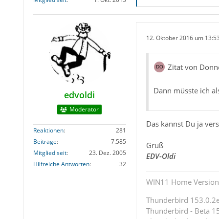
12. Oktober 2016 um 13:5
Zitat von Donn
Dann müsste ich als
edvoldi
Moderator
Das kannst Du ja ver
Reaktionen
281
Beiträge
7.585
Gruß
Mitglied seit
23. Dez. 2005
EDV-Oldi
Hilfreiche Antworten
32
WIN11 Home Version 
Thunderbird 153.0.2es
Thunderbird - Beta 15