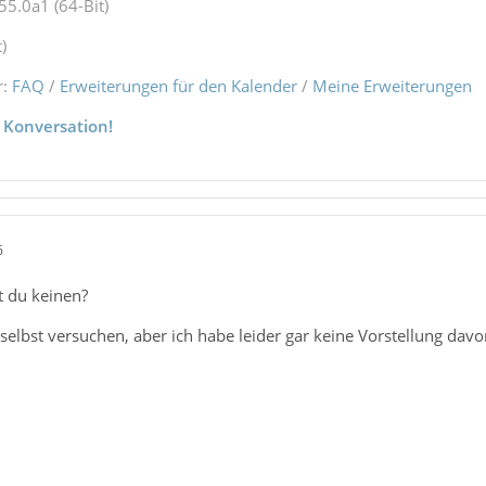
55.0a1 (64-Bit)
)
r:
FAQ
/
Erweiterungen für den Kalender
/
Meine Erweiterungen
 Konversation!
6
 du keinen?
 selbst versuchen, aber ich habe leider gar keine Vorstellung da