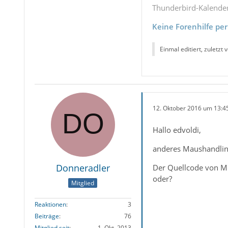
Thunderbird-Kalende
Keine Forenhilfe per
Einmal editiert, zuletzt 
12. Oktober 2016 um 13:4
Hallo edvoldi,
anderes Maushandling 
Donneradler
Der Quellcode von Moz
oder?
Mitglied
Reaktionen
3
Beiträge
76
Mitglied seit
1. Okt. 2013