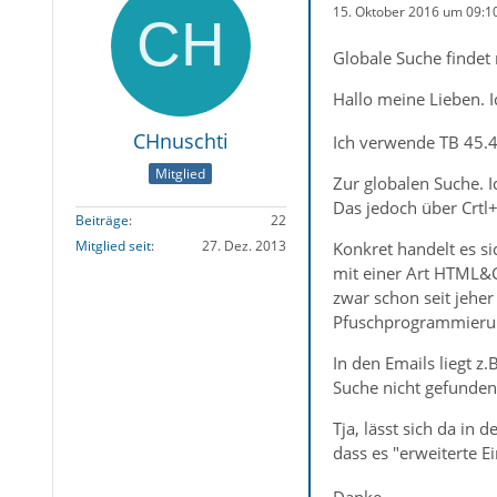
15. Oktober 2016 um 09:1
Globale Suche findet 
Hallo meine Lieben. I
CHnuschti
Ich verwende TB 45.4
Mitglied
Zur globalen Suche. I
Das jedoch über Crtl
Beiträge
22
Mitglied seit
27. Dez. 2013
Konkret handelt es si
mit einer Art HTML&C
zwar schon seit jehe
Pfuschprogrammierun
In den Emails liegt z
Suche nicht gefunden
Tja, lässt sich da in
dass es "erweiterte E
Danke.