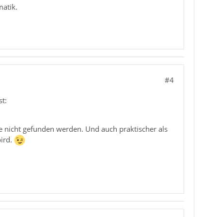
matik.
#4
st:
he nicht gefunden werden. Und auch praktischer als
bird.