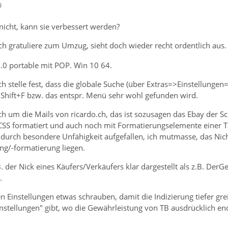
0
nicht, kann sie verbessert werden?
ch gratuliere zum Umzug, sieht doch wieder recht ordentlich aus
.0 portable mit POP. Win 10 64.
ch stelle fest, dass die globale Suche (über Extras=>Einstellungen
+Shift+F bzw. das entspr. Menü sehr wohl gefunden wird.
ch um die Mails von ricardo.ch, das ist sozusagen das Ebay der Sc
SS formatiert und auch noch mit Formatierungselemente einer T
r durch besondere Unfähigkeit aufgefallen, ich mutmasse, das Nic
g/-formatierung liegen.
.B. der Nick eines Käufers/Verkäufers klar dargestellt als z.B. De
.
 den Einstellungen etwas schrauben, damit die Indizierung tiefer g
instellungen" gibt, wo die Gewährleistung von TB ausdrücklich en