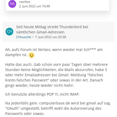
Es geht ausschließlich um eigene Gmail-Adressen. Alle!
ratzfatz
2. Juni 2022 um 16:46
Antivir: ESET
Firewall ist mir nicht bekannt
Seit heute Mittag streikt Thunderbird bei
sämtlichen Gmail-Adressen
Router: Fritzbox (ca. 1 Jahr alt)
CHnuschti
7. Juni 2022 um 20:38
Heute Nachmittag wurde ich beim Öffnen von
Thunderbird plötzlich nach den Passwörtern all meiner
Ah, aufs Forum ist Verlass, wenn wieder mal Sch*** am
Gmail-Accounts gefragt. Wenn ich sie eingebe, werden
dampfen ist.
sie aber nicht angenommen, sondern immer wieder
neu verlangt.
Hatte das auch. Gab schon vorn paar Tagen über mehrere
Stunden keine Möglichkeiten, die Mails abzurufen, habe 5
Ich kenne das von meinem Laptop im Urlaub. Da muss
oder mehr Emailadressen bei Gmail. Meldung "falsches
ich immer erst auf der G-Website…
Konto falsches Passwort" oder sowas in der Art. Danach
gings wieder, heute wieder nicht mehr.
Ich benutzte allerdings POP !!!, nicht IMAP.
Na jedenfalls gem. computerbase.de wird bei gmail auf sog.
"OAuth" umgestellt, betrifft wohl die Autorisierung des
Passworts oder sowas.