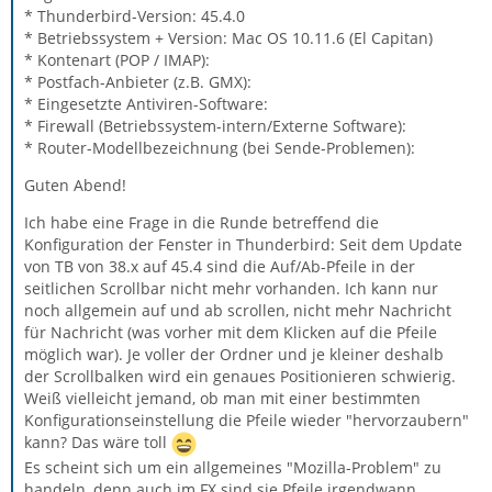
* Thunderbird-Version: 45.4.0
* Betriebssystem + Version: Mac OS 10.11.6 (El Capitan)
* Kontenart (POP / IMAP):
* Postfach-Anbieter (z.B. GMX):
* Eingesetzte Antiviren-Software:
* Firewall (Betriebssystem-intern/Externe Software):
* Router-Modellbezeichnung (bei Sende-Problemen):
Guten Abend!
Ich habe eine Frage in die Runde betreffend die
Konfiguration der Fenster in Thunderbird: Seit dem Update
von TB von 38.x auf 45.4 sind die Auf/Ab-Pfeile in der
seitlichen Scrollbar nicht mehr vorhanden. Ich kann nur
noch allgemein auf und ab scrollen, nicht mehr Nachricht
für Nachricht (was vorher mit dem Klicken auf die Pfeile
möglich war). Je voller der Ordner und je kleiner deshalb
der Scrollbalken wird ein genaues Positionieren schwierig.
Weiß vielleicht jemand, ob man mit einer bestimmten
Konfigurationseinstellung die Pfeile wieder "hervorzaubern"
kann? Das wäre toll
Es scheint sich um ein allgemeines "Mozilla-Problem" zu
handeln, denn auch im FX sind sie Pfeile irgendwann