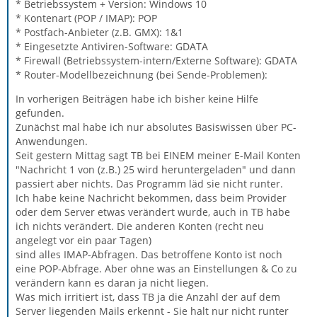
* Betriebssystem + Version: Windows 10
* Kontenart (POP / IMAP): POP
* Postfach-Anbieter (z.B. GMX): 1&1
* Eingesetzte Antiviren-Software: GDATA
* Firewall (Betriebssystem-intern/Externe Software): GDATA
* Router-Modellbezeichnung (bei Sende-Problemen):
In vorherigen Beiträgen habe ich bisher keine Hilfe
gefunden.
Zunächst mal habe ich nur absolutes Basiswissen über PC-
Anwendungen.
Seit gestern Mittag sagt TB bei EINEM meiner E-Mail Konten
"Nachricht 1 von (z.B.) 25 wird heruntergeladen" und dann
passiert aber nichts. Das Programm läd sie nicht runter.
Ich habe keine Nachricht bekommen, dass beim Provider
oder dem Server etwas verändert wurde, auch in TB habe
ich nichts verändert. Die anderen Konten (recht neu
angelegt vor ein paar Tagen)
sind alles IMAP-Abfragen. Das betroffene Konto ist noch
eine POP-Abfrage. Aber ohne was an Einstellungen & Co zu
verändern kann es daran ja nicht liegen.
Was mich irritiert ist, dass TB ja die Anzahl der auf dem
Server liegenden Mails erkennt - Sie halt nur nicht runter