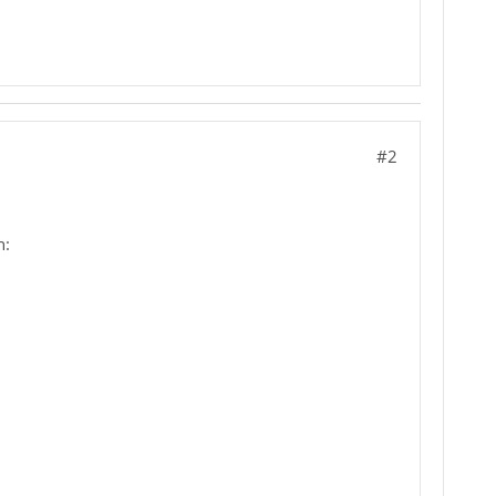
#2
n: