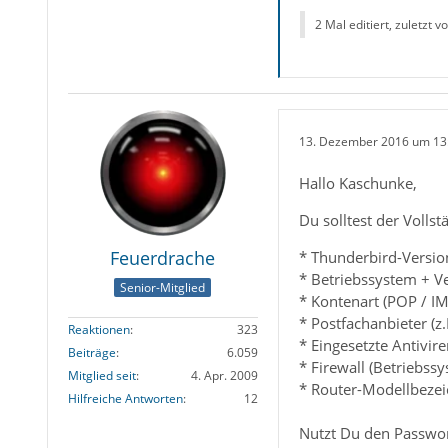
2 Mal editiert, zuletzt v
13. Dezember 2016 um 13
Hallo Kaschunke,
Du solltest der Volls
Feuerdrache
* Thunderbird-Versio
* Betriebssystem + V
Senior-Mitglied
* Kontenart (POP / IM
* Postfachanbieter (z
Reaktionen
323
* Eingesetzte Antivir
Beiträge
6.059
* Firewall (Betriebss
Mitglied seit
4. Apr. 2009
* Router-Modellbezei
Hilfreiche Antworten
12
Nutzt Du den Passwo