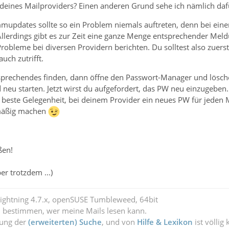
deines Mailproviders? Einen anderen Grund sehe ich nämlich dafü
updates sollte so ein Problem niemals auftreten, denn bei einer
 Allerdings gibt es zur Zeit eine ganze Menge entsprechender Mel
obleme bei diversen Providern berichten. Du solltest also zuerst
uch zutrifft.
ntsprechendes finden, dann öffne den Passwort-Manager und lösch
neu starten. Jetzt wirst du aufgefordert, das PW neu einzugeben.
 beste Gelegenheit, bei deinem Provider ein neues PW für jeden Ma
lmäßig machen
ßen!
er trotzdem ...)
Lightning 4.7.x, openSUSE Tumbleweed, 64bit
l bestimmen, wer meine Mails lesen kann.
zung der
(erweiterten) Suche
, und von
Hilfe & Lexikon
ist völlig