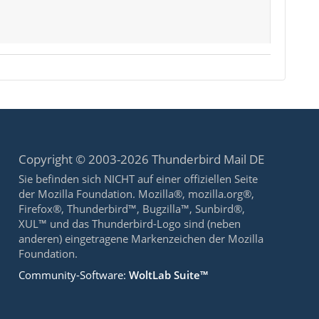
Copyright © 2003-2026 Thunderbird Mail DE
Sie befinden sich NICHT auf einer offiziellen Seite
der Mozilla Foundation. Mozilla®, mozilla.org®,
Firefox®, Thunderbird™, Bugzilla™, Sunbird®,
XUL™ und das Thunderbird-Logo sind (neben
anderen) eingetragene Markenzeichen der Mozilla
Foundation.
Community-Software:
WoltLab Suite™