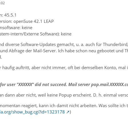
:02
n: 45.5.1
ersion: openSuse 42.1 LEAP
ensoftware: keine
ystem-intern/Externe Software): keine
nd diverse Software-Updates gemacht, u. a. auch für Thunderbir
und Abfrage der Mail-Server. Ich habe schon neu gebootet und Th
.
r häufig auftritt, aber nicht immer, oft bei demselben Konto, mal
or user "XXXXXX" did not succeed. Mail server pop.mail.XXXXXX.c
 dann aber nicht, weil keine Popup erscheint. D. h. einmal vers
momentan reagiert, kann ich damit nicht arbeiten. Was sollte ich
illa.org/show_bug.cgi?id=1323178
)