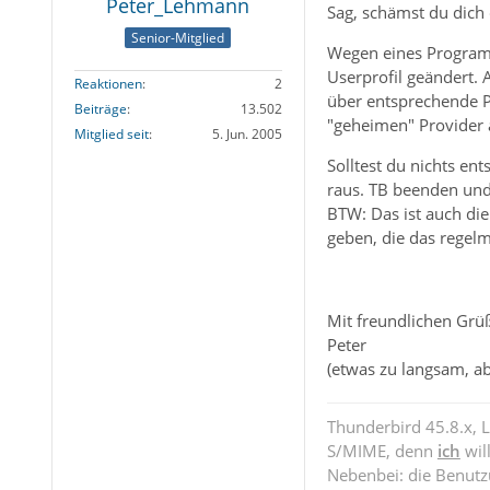
Peter_Lehmann
Sag, schämst du dich 
Senior-Mitglied
Wegen eines Programm
Userprofil geändert.
Reaktionen
2
über entsprechende Pr
Beiträge
13.502
"geheimen" Provider a
Mitglied seit
5. Jun. 2005
Solltest du nichts e
raus. TB beenden und 
BTW: Das ist auch die
geben, die das rege
Mit freundlichen Grü
Peter
(etwas zu langsam, ab
Thunderbird 45.8.x, 
S/MIME, denn
ich
wil
Nebenbei: die Benut