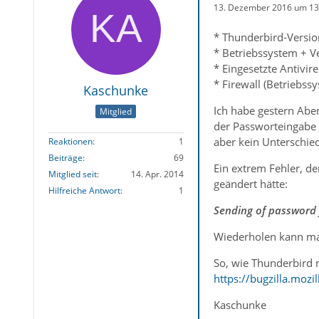
13. Dezember 2016 um 13
* Thunderbird-Versio
* Betriebssystem + V
* Eingesetzte Antivir
* Firewall (Betriebss
Kaschunke
Ich habe gestern Abe
Mitglied
der Passworteingabe 
aber kein Unterschied
Reaktionen
1
Beiträge
69
Ein extrem Fehler, de
Mitglied seit
14. Apr. 2014
geändert hätte:
Hilfreiche Antwort
1
Sending of password f
Wiederholen kann man
So, wie Thunderbird 
https://bugzilla.moz
Kaschunke