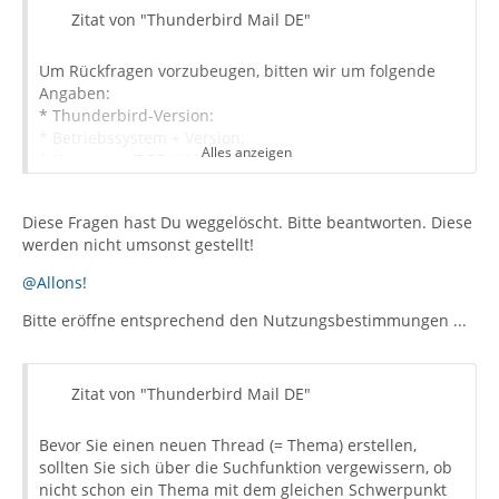
Zitat von "Thunderbird Mail DE"
Um Rückfragen vorzubeugen, bitten wir um folgende
Angaben:
* Thunderbird-Version:
* Betriebssystem + Version:
Alles anzeigen
* Kontenart (POP / IMAP):
* Eingesetzte Antivirensoftware:
* Firewall (Betriebssystem-intern/Externe Software):
Diese Fragen hast Du weggelöscht. Bitte beantworten. Diese
* Router-Modellbezeichnung (bei Sende-Problemen):
werden nicht umsonst gestellt!
@Allons!
Bitte eröffne entsprechend den Nutzungsbestimmungen ...
Zitat von "Thunderbird Mail DE"
Bevor Sie einen neuen Thread (= Thema) erstellen,
sollten Sie sich über die Suchfunktion vergewissern, ob
nicht schon ein Thema mit dem gleichen Schwerpunkt