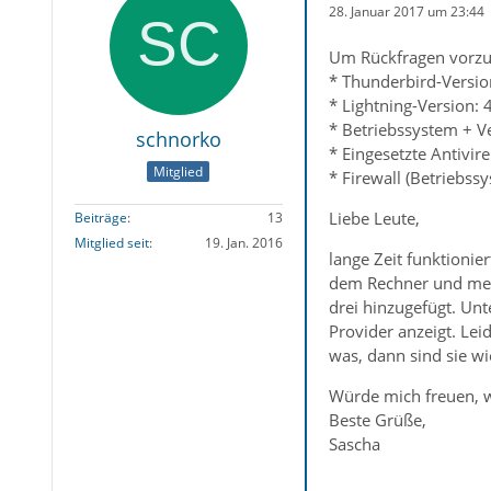
28. Januar 2017 um 23:44
Um Rückfragen vorzu
* Thunderbird-Versio
* Lightning-Version: 
* Betriebssystem + V
schnorko
* Eingesetzte Antivir
Mitglied
* Firewall (Betriebss
Liebe Leute,
Beiträge
13
Mitglied seit
19. Jan. 2016
lange Zeit funktionie
dem Rechner und mein
drei hinzugefügt. Un
Provider anzeigt. Lei
was, dann sind sie wi
Würde mich freuen, 
Beste Grüße,
Sascha