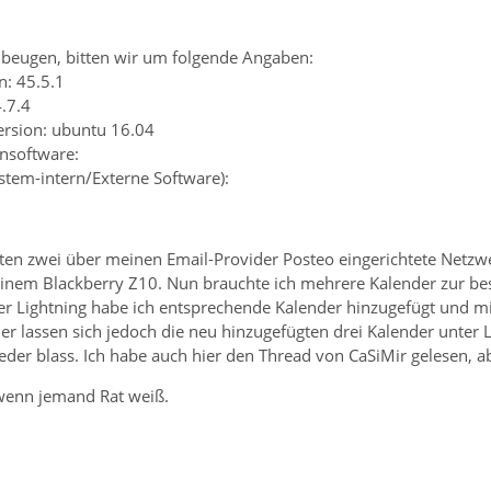
beugen, bitten wir um folgende Angaben:
n: 45.5.1
4.7.4
ersion: ubuntu 16.04
ensoftware:
ystem-intern/Externe Software):
rten zwei über meinen Email-Provider Posteo eingerichtete Netzw
em Blackberry Z10. Nun brauchte ich mehrere Kalender zur bes
ter Lightning habe ich entsprechende Kalender hinzugefügt und m
der lassen sich jedoch die neu hinzugefügten drei Kalender unter L
eder blass. Ich habe auch hier den Thread von CaSiMir gelesen, a
wenn jemand Rat weiß.