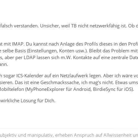
falsch verstanden. Unsicher, weil TB nicht netzwerkfähig ist. Ob d
ht mit IMAP. Du kannst nach Anlage des Profils dieses in den Prof
 selbe Basis (Einstellungen, Konten usw.). Bleibt das Problem m
aus, aber per LDAP lassen sich m.W. Kontakte auf eine zentrale Da
ann.
 sogar ICS-Kalender auf ein Netzlaufwerk legen. Aber ich wäre vor
ieren. Das ist eine Geschmackssache, ich mag's nicht. Etwas umstä
obiltelefon (MyPhoneExplorer für Android, BirdieSync für iOS).
 wirkliche Lösung für Dich.
subjektiv und manipulativ, erheben Anspruch auf Allwissenheit 