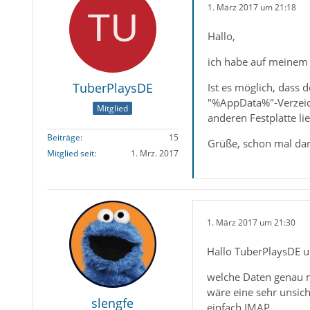
1. März 2017 um 21:18
Hallo,
ich habe auf meinem 
TuberPlaysDE
Ist es möglich, dass 
"%AppData%"-Verzeich
Mitglied
anderen Festplatte li
Beiträge
15
Grüße, schon mal da
Mitglied seit
1. Mrz. 2017
1. März 2017 um 21:30
Hallo TuberPlaysDE 
welche Daten genau m
wäre eine sehr unsich
slengfe
einfach IMAP.