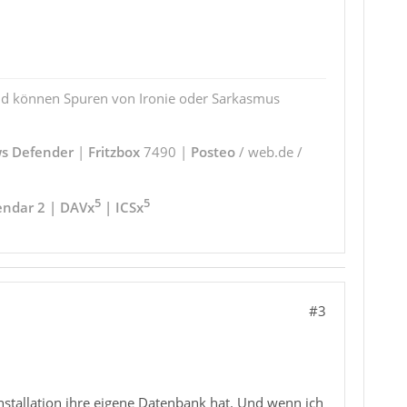
und können Spuren von Ironie oder Sarkasmus
s Defender
|
Fritzbox
7490 |
Posteo
/ web.de /
5
5
endar 2 | DAVx
| ICSx
#3
Installation ihre eigene Datenbank hat. Und wenn ich