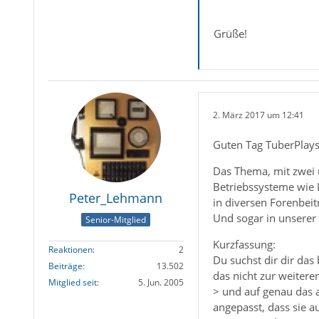
Grüße!
2. März 2017 um 12:41
Guten Tag TuberPlay
Das Thema, mit zwei 
Betriebssysteme wie 
Peter_Lehmann
in diversen Forenbeit
Und sogar in unserer
Senior-Mitglied
Kurzfassung:
Reaktionen
2
Du suchst dir dir das
Beiträge
13.502
das nicht zur weitere
Mitglied seit
5. Jun. 2005
> und auf genau das au
angepasst, dass sie a