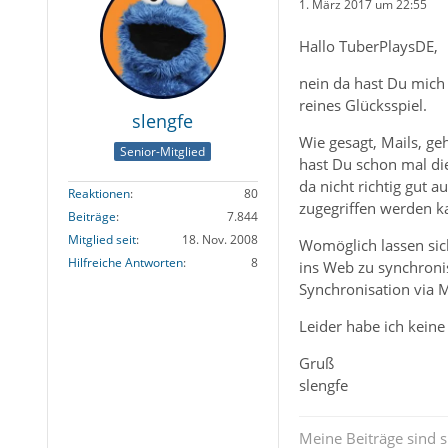
1. März 2017 um 22:55
Hallo TuberPlaysDE,
nein da hast Du mich 
reines Glücksspiel.
slengfe
Wie gesagt, Mails, ge
Senior-Mitglied
hast Du schon mal die
da nicht richtig gut 
Reaktionen
80
zugegriffen werden k
Beiträge
7.844
Mitglied seit
18. Nov. 2008
Womöglich lassen sich
Hilfreiche Antworten
8
ins Web zu synchronis
Synchronisation via M
Leider habe ich keine
Gruß
slengfe
Meine Beiträge sind 