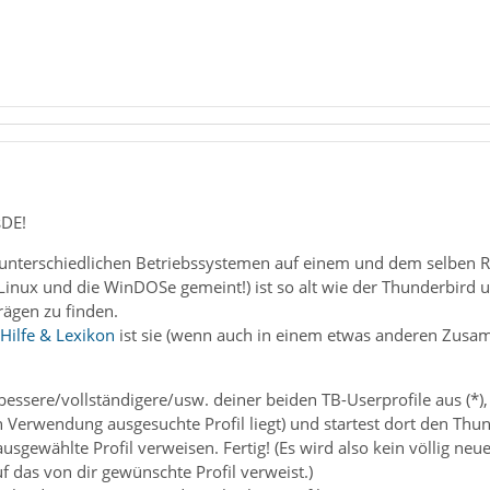
sDE!
unterschiedlichen Betriebssystemen auf einem und dem selben Re
Linux und die WinDOSe gemeint!) ist so alt wie der Thunderbird 
rägen zu finden.
Hilfe & Lexikon
ist sie (wenn auch in einem etwas anderen Zusa
 bessere/vollständigere/usw. deiner beiden TB-Userprofile aus (*),
n Verwendung ausgesuchte Profil liegt) und startest dort den Th
sgewählte Profil verweisen. Fertig! (Es wird also kein völlig neues 
uf das von dir gewünschte Profil verweist.)