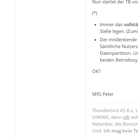
Nun startet der TB vo
(*)
Immer das
vollst
Stelle legen. (Zu
Der mitdenkende U
Sämtliche Nutzerd
Datenpartition. U
beiden Betriebss
OK?
MfG Peter
Thunderbird 45.8.x, 
S/MIME, denn
ich
wil
Nebenbei: die Benut
Und:
Ich mag kein
T