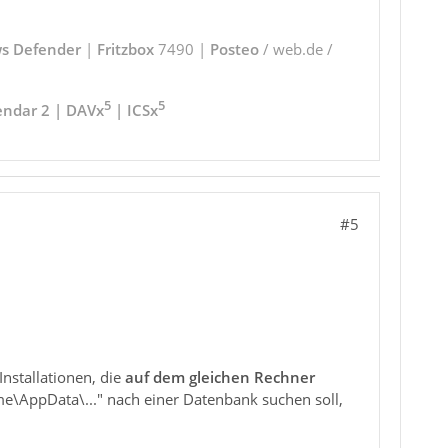
s Defender
|
Fritzbox
7490 |
Posteo
/ web.de /
5
5
endar 2 | DAVx
| ICSx
#5
nstallationen, die
auf dem gleichen Rechner
e\AppData\..." nach einer Datenbank suchen soll,