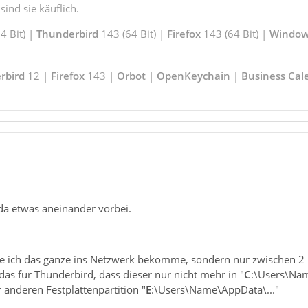
ind sie käuflich.
 Bit) |
Thunderbird
143 (64 Bit) |
Firefox
143 (64 Bit) |
Window
rbird
12 |
Firefox
143 |
Orbot
|
OpenKeychain | Business Cal
 da etwas aneinander vorbei.
ie ich das ganze ins Netzwerk bekomme, sondern nur zwischen 2 I
 das für Thunderbird, dass dieser nur nicht mehr in "
C
:\Users\Nam
 anderen Festplattenpartition "
E
:\Users\Name\AppData\..."