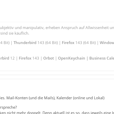
subjektiv und manipulativ, erheben Anspruch auf Allwissenheit 
ind sie käuflich.
 Bit) |
Thunderbird
143 (64 Bit) |
Firefox
143 (64 Bit) |
Window
rbird
12 |
Firefox
143 |
Orbot
|
OpenKeychain | Business Cal
les. Mail-Konten (und die Mails), Kalender (online und Lokal)
rspreche?
en nicht mehr doppelt. Denn aktuell ist es so, dass jeweils eine 