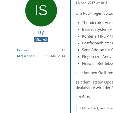
12. April 2017 um 06:31
Um Rückfragen vorzu
Thunderbird-Versi
Betriebssystem +
Isy
Kontenart (POP /
Mitglied
Postfachanbieter 
Sync-Add-on für 
Beiträge
12
Mitglied seit
13. Mai. 2014
Eingesetzte Antiv
Firewall (Betrieb
Hier können Sie Ihre
seit dem letzten Up
deaktiviere wird de
Gruß Isy
2 Mal editiert, zuletzt v