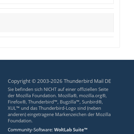
Copyright © 2003-2026 Thunderbird Mail DE
Sie befinden sich NICHT auf einer offiziellen Seite
der Mozilla Foundation. Mozilla®, mozilla.org®,
Firefox®, Thunderbird™, Bugzilla™, Sunbird®,
XUL™ und das Thunderbird-Logo sind (neben
anderen) eingetragene Markenzeichen der Mozilla
Foundation.
Community-Software:
WoltLab Suite™