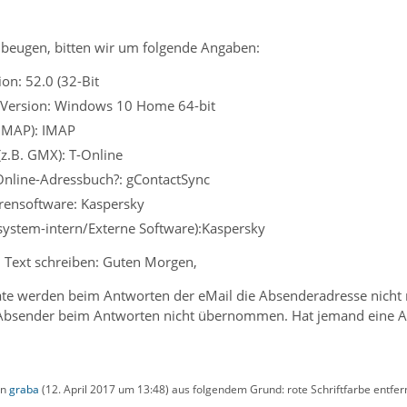
beugen, bitten wir um folgende Angaben:
on: 52.0 (32-Bit
 Version: Windows 10 Home 64-bit
 IMAP): IMAP
(z.B. GMX): T-Online
Online-Adressbuch?: gContactSync
irensoftware: Kaspersky
ssystem-intern/Externe Software):Kaspersky
n Text schreiben: Guten Morgen,
date werden beim Antworten der eMail die Absenderadresse nic
r Absender beim Antworten nicht übernommen. Hat jemand eine A
on
graba
(
12. April 2017 um 13:48
) aus folgendem Grund: rote Schriftfarbe entfer