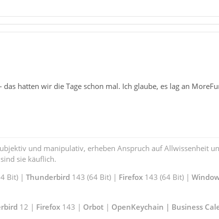
- das hatten wir die Tage schon mal. Ich glaube, es lag an More
subjektiv und manipulativ, erheben Anspruch auf Allwissenheit 
ind sie käuflich.
 Bit) |
Thunderbird
143 (64 Bit) |
Firefox
143 (64 Bit) |
Window
rbird
12 |
Firefox
143 |
Orbot
|
OpenKeychain | Business Cal