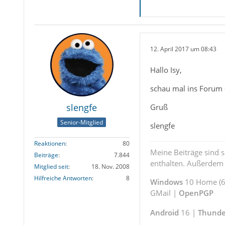
12. April 2017 um 08:43
Hallo Isy,
schau mal ins Forum 
slengfe
Gruß
Senior-Mitglied
slengfe
Reaktionen
80
Meine Beiträge sind 
Beiträge
7.844
enthalten. Außerdem s
Mitglied seit
18. Nov. 2008
Hilfreiche Antworten
8
Windows
10 Home (64
GMail |
OpenPGP
Android
16 |
Thunde