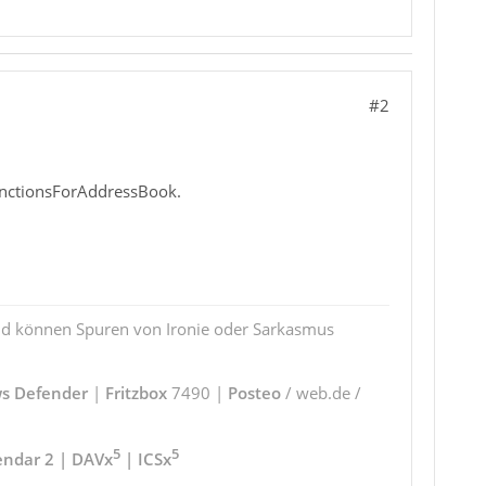
#2
FunctionsForAddressBook.
und können Spuren von Ironie oder Sarkasmus
s Defender
|
Fritzbox
7490 |
Posteo
/ web.de /
5
5
endar 2 | DAVx
| ICSx