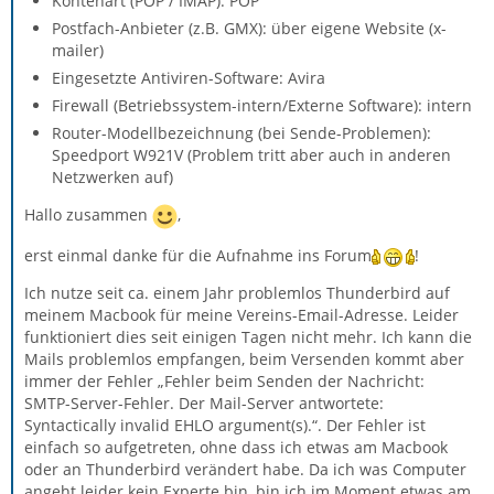
Kontenart (POP / IMAP): POP
Postfach-Anbieter (z.B. GMX): über eigene Website (x-
mailer)
Eingesetzte Antiviren-Software: Avira
Firewall (Betriebssystem-intern/Externe Software): intern
Router-Modellbezeichnung (bei Sende-Problemen):
Speedport W921V (Problem tritt aber auch in anderen
Netzwerken auf)
Hallo zusammen
,
erst einmal danke für die Aufnahme ins Forum
!
Ich nutze seit ca. einem Jahr problemlos Thunderbird auf
meinem Macbook für meine Vereins-Email-Adresse. Leider
funktioniert dies seit einigen Tagen nicht mehr. Ich kann die
Mails problemlos empfangen, beim Versenden kommt aber
immer der Fehler „Fehler beim Senden der Nachricht:
SMTP-Server-Fehler. Der Mail-Server antwortete:
Syntactically invalid EHLO argument(s).“. Der Fehler ist
einfach so aufgetreten, ohne dass ich etwas am Macbook
oder an Thunderbird verändert habe. Da ich was Computer
angeht leider kein Experte bin, bin ich im Moment etwas am