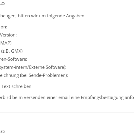
:25
beugen, bitten wir um folgende Angaben:
ion:
Version:
IMAP):
 (z.B. GMX):
iren-Software:
ssystem-intern/Externe Software):
eichnung (bei Sende-Problemen):
 Text schreiben:
rbird beim versenden einer email eine Empfangsbestäigung anfo
:35