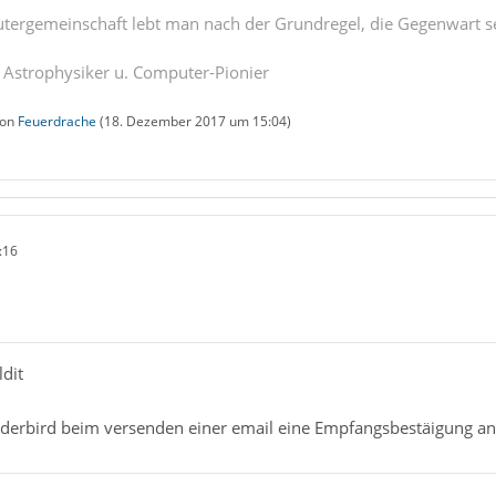
tergemeinschaft lebt man nach der Grundregel, die Gegenwart se
. Astrophysiker u. Computer-Pionier
von
Feuerdrache
(
18. Dezember 2017 um 15:04
)
:16
ldit
erbird beim versenden einer email eine Empfangsbestäigung an