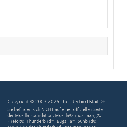
Copyright © 2003-2026 Thunderbird Mail DE
Sie befinden sich NICHT auf einer offiziellen Seite
der Mozilla Foundation. Mozilla®, mozilla.org®,
Firefox®, Thunderbird™, Bugzilla™, Sunbird®,