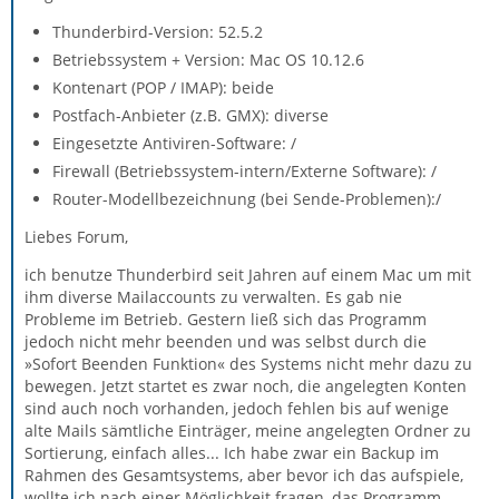
Thunderbird-Version: 52.5.2
Betriebssystem + Version: Mac OS 10.12.6
Kontenart (POP / IMAP): beide
Postfach-Anbieter (z.B. GMX): diverse
Eingesetzte Antiviren-Software: /
Firewall (Betriebssystem-intern/Externe Software): /
Router-Modellbezeichnung (bei Sende-Problemen):/
Liebes Forum,
ich benutze Thunderbird seit Jahren auf einem Mac um mit
ihm diverse Mailaccounts zu verwalten. Es gab nie
Probleme im Betrieb. Gestern ließ sich das Programm
jedoch nicht mehr beenden und was selbst durch die
»Sofort Beenden Funktion« des Systems nicht mehr dazu zu
bewegen. Jetzt startet es zwar noch, die angelegten Konten
sind auch noch vorhanden, jedoch fehlen bis auf wenige
alte Mails sämtliche Einträger, meine angelegten Ordner zu
Sortierung, einfach alles... Ich habe zwar ein Backup im
Rahmen des Gesamtsystems, aber bevor ich das aufspiele,
wollte ich nach einer Möglichkeit fragen, das Programm