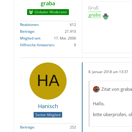
graba
Gruß
Globaler Moderator
graba
Reaktionen
612
Beiträge
21.910
Mitglied seit
17. Mai. 2006
Hilfreiche Antworten
9
8. Januar 2018 um 13:37
Zitat von graba
Hallo,
Hanisch
bitte überprüfen, o
Senior-Mitglied
Beiträge
252