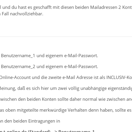
all und du hast es geschafft mit diesen beiden Mailadressen 2 Kont
in Fall nachvollziehbar.
 Benutzername_1 und eigenem e-Mail-Passwort.
 Benutzername_2 und eigenem e-Mail-Passwort.
Online-Account und die zweite e-Mail Adresse ist als INCLUSIV-K
Meinung, daß es sich hier um zwei völlig unabhängige eigenständi
ischen den beiden Konten sollte daher normal wie zwischen and
das oben mitgeteilte merkwürdige Verhalten denn haben, sollte e
 an den beiden Eintragungen in
p.t-online.de (Standard) --> Benutzername_1