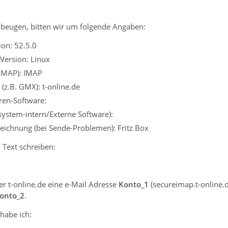
beugen, bitten wir um folgende Angaben:
on: 52.5.0
Version: Linux
 IMAP): IMAP
(z.B. GMX): t-online.de
iren-Software:
ssystem-intern/Externe Software):
eichnung (bei Sende-Problemen): Fritz Box
 Text schreiben:
er t-online.de eine e-Mail Adresse
Konto_1
(secureimap.t-online.d
Konto_2
.
habe ich: