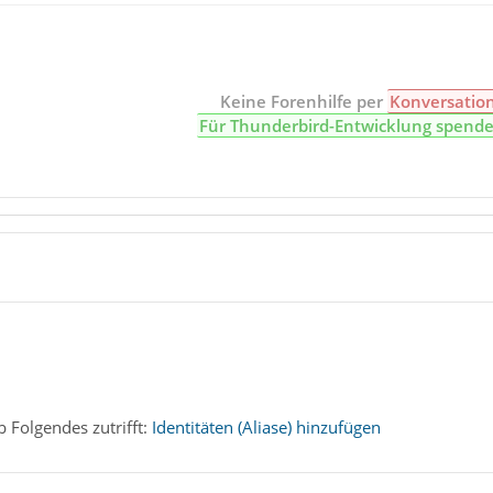
Keine Forenhilfe per
Konversatio
Für Thunderbird-Entwicklung spend
b Folgendes zutrifft:
Identitäten (Aliase) hinzufügen