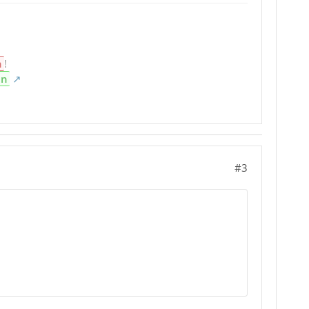
n
!
en
#3