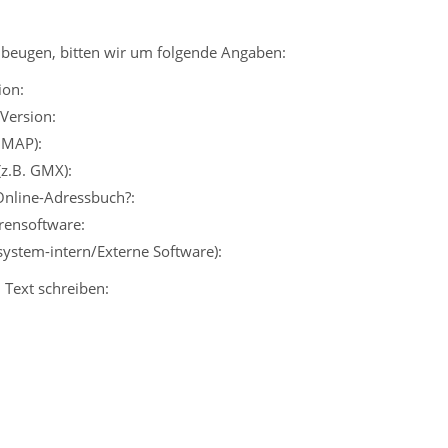
beugen, bitten wir um folgende Angaben:
ion:
Version:
IMAP):
(z.B. GMX):
Online-Adressbuch?:
irensoftware:
ssystem-intern/Externe Software):
 Text schreiben: