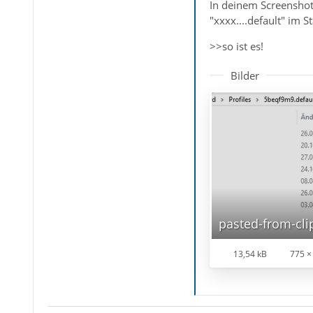
In deinem Screenshot 
"xxxx....default" im S
>>so ist es!
Bilder
pasted-from-cl
13,54 kB
775 ×