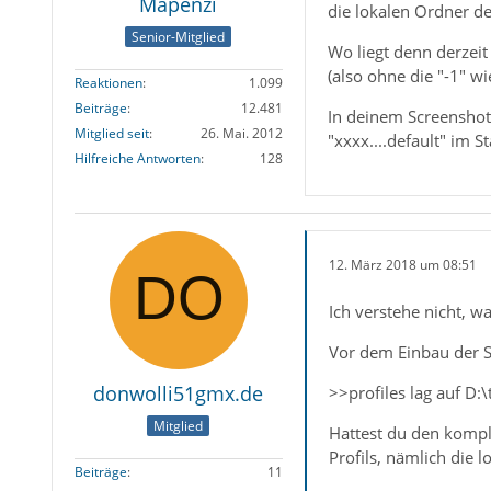
Mapenzi
die lokalen Ordner d
Senior-Mitglied
Wo liegt denn derzeit
(also ohne die "-1" wie
Reaktionen
1.099
Beiträge
12.481
In deinem Screenshot 
Mitglied seit
26. Mai. 2012
"xxxx....default" im S
Hilfreiche Antworten
128
12. März 2018 um 08:51
Ich verstehe nicht, w
Vor dem Einbau der SS
donwolli51gmx.de
>>profiles lag auf D:
Mitglied
Hattest du den komple
Profils, nämlich die 
Beiträge
11