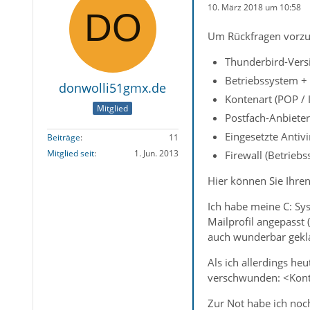
10. März 2018 um 10:58
Um Rückfragen vorzu
Thunderbird-Versi
Betriebssystem +
donwolli51gmx.de
Kontenart (POP /
Mitglied
Postfach-Anbieter
Eingesetzte Antiv
Beiträge
11
Mitglied seit
1. Jun. 2013
Firewall (Betrieb
Hier können Sie Ihren
Ich habe meine C: Sys
Mailprofil angepasst 
auch wunderbar geklap
Als ich allerdings h
verschwunden: <Kon
Zur Not habe ich noch