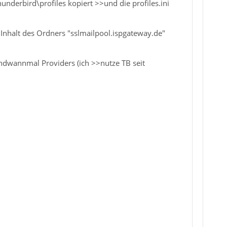
nderbird\profiles kopiert >>und die profiles.ini
r Inhalt des Ordners "sslmailpool.ispgateway.de"
endwannmal Providers (ich >>nutze TB seit