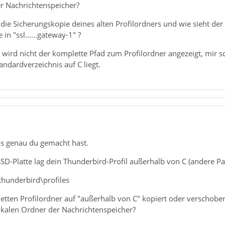
er Nachrichtenspeicher?
 die Sicherungskopie deines alten Profilordners und wie sieht der
 in "ssl......gateway-1" ?
wird nicht der komplette Pfad zum Profilordner angezeigt, mir sch
tandardverzeichnis auf C liegt.
as genau du gemacht hast.
D-Platte lag dein Thunderbird-Profil außerhalb von C (andere Part
\thunderbird\profiles
tten Profilordner auf "außerhalb von C" kopiert oder verschoben 
lokalen Ordner der Nachrichtenspeicher?