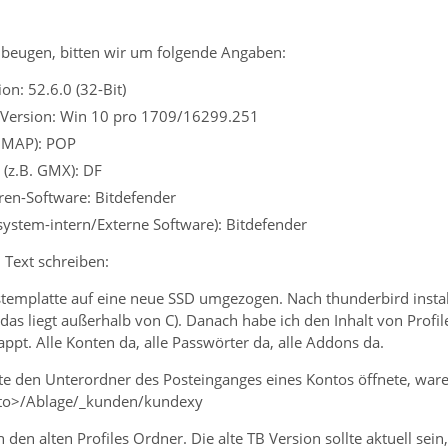
beugen, bitten wir um folgende Angaben:
on: 52.6.0 (32-Bit)
 Version: Win 10 pro 1709/16299.251
 IMAP): POP
 (z.B. GMX): DF
iren-Software: Bitdefender
ssystem-intern/Externe Software): Bitdefender
 Text schreiben:
templatte auf eine neue SSD umgezogen. Nach thunderbird installa
(das liegt außerhalb von C). Danach habe ich den Inhalt von Profile
pt. Alle Konten da, alle Passwörter da, alle Addons da.
eute den Unterordner des Posteinganges eines Kontos öffnete, war
to>/Ablage/_kunden/kundexy
 den alten Profiles Ordner. Die alte TB Version sollte aktuell se