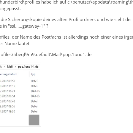
hunderbird\profiles habe ich auf c:\benutzer\appdata\roaming\thu
angepasst.
 die Sicherungskopie deines alten Profilordners und wie sieht de
 in "ssl......gateway-1" ?
iles, der Name des Postfachs ist allerdings noch einer eines irg
er Name lautet:
rofiles\5beqf9m9.default\Mail\pop.1und1.de