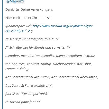
Mapenzi
Dank für Deine Amerkungen.
Hier meine userChrome.css:
@namespace url("
http://www.mozilla.org/keymaster/gate…
ere.is.only.xul
");
/* set default namespace to XUL */
/* Schriftgröße für Menüs und so weiter */
menubar, menubutton, menulist, menu, menuitem, textbox,
toolbar, tree, .tab-text, tooltip, sidebarheader, statusbar,
commonDialog,
#abContactsPanel #toButton, #abContactsPanel #bccButton,
#abContactsPanel #ccButton {
font-size: 13px !important;}
/* Thread pane font */