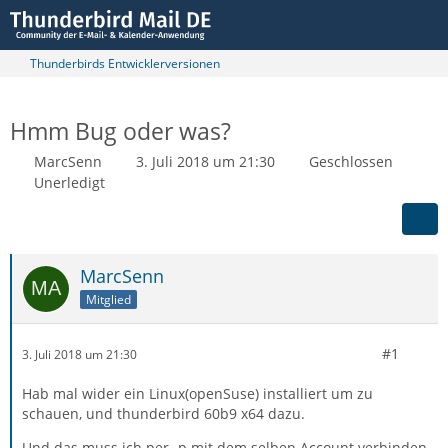
Thunderbirds Entwicklerversionen
Hmm Bug oder was?
MarcSenn
3. Juli 2018 um 21:30
Geschlossen
Unerledigt
MarcSenn
Mitglied
#1
3. Juli 2018 um 21:30
Hab mal wider ein Linux(openSuse) installiert um zu
schauen, und thunderbird 60b9 x64 dazu.
Und das muss ich per -p mit dem selben Account verbinden