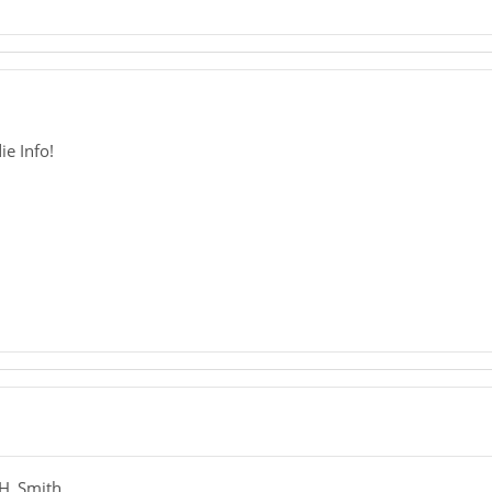
ie Info!
_H_Smith