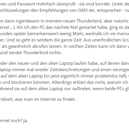
en und Passwort mehrfach überprüft - sie sind korrekt. Unter de
rschlüsselungen den Empfehlungen von GMX etc. entsprechen - tu
en dann irgendwann in meinem neuen Thunderbird, aber natürlic
ver...). Als ich den PC das nächste Mal gestartet habe, ging es dan
unden später bemerkenswert wenig Mails, weshalb ich sie manue
r. Und so geht es seitdem die ganze Zeit: Aus unerfindlichen Gr
r als gewöhnlich abrufen lassen. In solchen Zeiten kann ich dan
und sendet Thunderbird nichts.
der den neuen und den alten Laptop laufen habe, auf denen dann 
aptop immer mal wieder Zeitübeschreitungen und einen verzöger
uf dem alten Laptop bis jetzt eigentlich immer problemlos lief)
n und blockieren könnten. Allerdings erklärt das nicht, warum i
hrend sie auf dem alten Laptop nur auftreten, wenn beide PCs gle
robiert, was man im Internet so findet:
ernet noch? Ja.