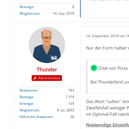
Beiträge
8
Mitglied seit
14. Sep. 2018
14. September 2018 um 1
Nur der Form halber 
Zitat von Pizza
Thunder
Administrator
Bei Thunderbird unt
Reaktionen
783
Beiträge
7.318
Das Wort "sollen" sti
Einträge
169
Zweifelsfall weniger
Mitglied seit
8. Jul. 2003
im Optimal-Fall nämli
Hilfreiche Antworten
58
Notwendige Einstell