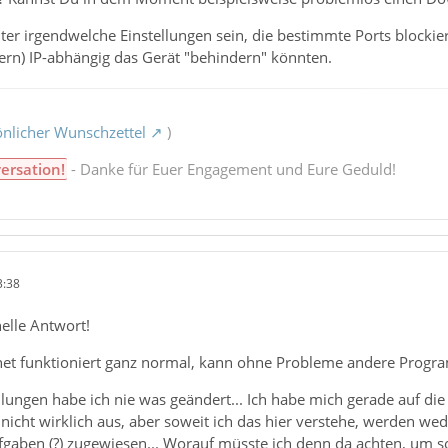
r irgendwelche Einstellungen sein, die bestimmte Ports blockiere
ntern) IP-abhängig das Gerät "behindern" könnten.
nlicher Wunschzettel
)
ersation!
- Danke für Euer Engagement und Eure Geduld!
3:38
nelle Antwort!
ternet funktioniert ganz normal, kann ohne Probleme andere Pro
lungen habe ich nie was geändert... Ich habe mich gerade auf di
nicht wirklich aus, aber soweit ich das hier verstehe, werden wede
gaben (?) zugewiesen... Worauf müsste ich denn da achten, um s