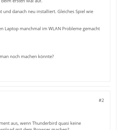
 beim ersten Mal auf.
 und danach neu installiert. Gleiches Spiel wie
alten Laptop manchmal im WLAN Probleme gemacht
as man noch machen könnte?
#2
oment aus, wenn Thunderbird quasi keine
Download mit dem Browser machen?