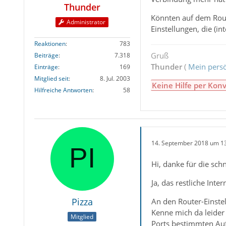
Thunder
Könnten auf dem Route
Administrator
Einstellungen, die (i
Reaktionen
783
Gruß
Beiträge
7.318
Thunder
(
Mein persö
Einträge
169
Mitglied seit
8. Jul. 2003
Keine Hilfe per Konv
Hilfreiche Antworten
58
14. September 2018 um 1
Hi, danke für die sch
Ja, das restliche In
Pizza
An den Router-Einstel
Kenne mich da leider 
Mitglied
Ports bestimmten Auf