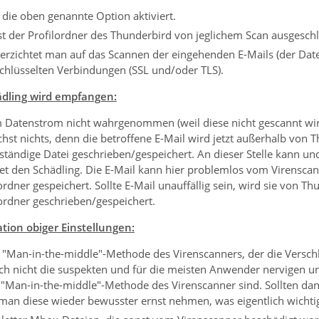
 die oben genannte Option aktiviert.
st der Profilordner des Thunderbird von jeglichem Scan ausgesch
erzichtet man auf das Scannen der eingehenden E-Mails (der Daten
schlüsselten Verbindungen (SSL und/oder TLS).
ädling wird empfangen:
m Datenstrom nicht wahrgenommen (weil diese nicht gescannt wi
hst nichts, denn die betroffene E-Mail wird jetzt außerhalb von
ständige Datei geschrieben/gespeichert. An dieser Stelle kann un
t den Schädling. Die E-Mail kann hier problemlos vom Virenscanne
rdner gespeichert. Sollte E-Mail unauffällig sein, wird sie von 
ordner geschrieben/gespeichert.
tion obiger Einstellungen:
 "Man-in-the-middle"-Methode des Virenscanners, der die Versch
h nicht die suspekten und für die meisten Anwender nervigen un
er "Man-in-the-middle"-Methode des Virenscanner sind. Sollten d
man diese wieder bewusster ernst nehmen, was eigentlich wichtig f