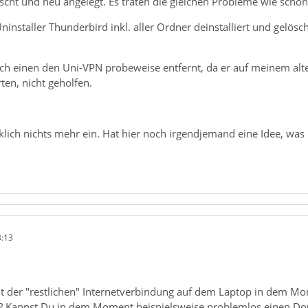
scht und neu angelegt. Es traten die gleichen Probleme wie schon
nstaller Thunderbird inkl. aller Ordner deinstalliert und gelöscht
ch einen den Uni-VPN probeweise entfernt, da er auf meinem 
ten, nicht geholfen.
rklich nichts mehr ein. Hat hier noch irgendjemand eine Idee, w
3:13
t der "restlichen" Internetverbindung auf dem Laptop in dem M
? Kannst Du in dem Moment beispielsweise problemlos einen 