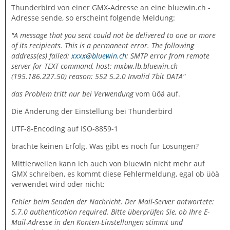
Thunderbird von einer GMX-Adresse an eine bluewin.ch -
Adresse sende, so erscheint folgende Meldung:
"A message that you sent could not be delivered to one or more
of its recipients. This is a permanent error. The following
address(es) failed:
xxxx@bluewin.ch
: SMTP error from remote
server for TEXT command, host: mxbw.lb.bluewin.ch
(195.186.227.50) reason: 552 5.2.0 Invalid 7bit DATA"
das Problem tritt nur bei Verwendung
vom üöä auf.
Die Änderung der Einstellung bei Thunderbird
UTF-8-Encoding auf ISO-8859-1
brachte keinen Erfolg. Was gibt es noch für Lösungen?
Mittlerweilen kann ich auch von bluewin nicht mehr auf
GMX schreiben, es kommt diese Fehlermeldung, egal ob üöä
verwendet wird oder nicht:
Fehler beim Senden der Nachricht. Der Mail-Server antwortete:
5.7.0 authentication required. Bitte überprüfen Sie, ob Ihre E-
Mail-Adresse in den Konten-Einstellungen stimmt und