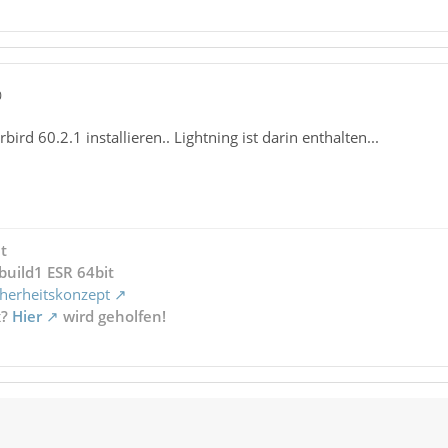
0
ird 60.2.1 installieren.. Lightning ist darin enthalten...
t
build1 ESR 64bit
herheitskonzept
x?
Hier
wird geholfen!