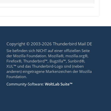
Copyright © 2003-2026 Thunderbird Mail DE
Sie befinden sich NICHT auf einer offiziellen Seite
der Mozilla Foundation. Mozilla®, mozilla.org®,
Firefox®, Thunderbird™, Bugzilla™, Sunbird®,
XUL™ und das Thunderbird-Logo sind (neben
anderen) eingetragene Markenzeichen der Mozilla
Foundation.
Community-Software:
WoltLab Suite™