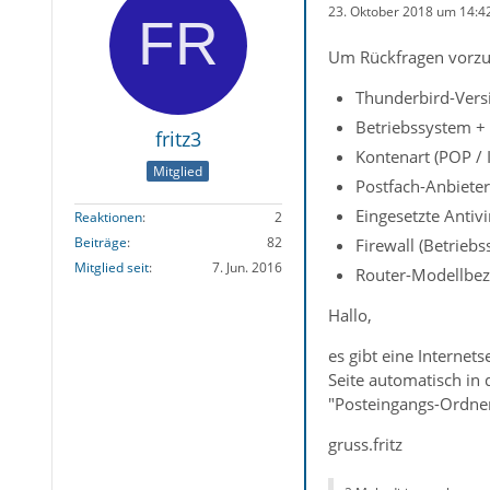
23. Oktober 2018 um 14:4
Um Rückfragen vorzu
Thunderbird-Vers
Betriebssystem +
fritz3
Kontenart (POP / 
Mitglied
Postfach-Anbieter
Eingesetzte Antiv
Reaktionen
2
Beiträge
82
Firewall (Betrieb
Mitglied seit
7. Jun. 2016
Router-Modellbez
Hallo,
es gibt eine Internet
Seite automatisch in
"Posteingangs-Ordner
gruss.fritz