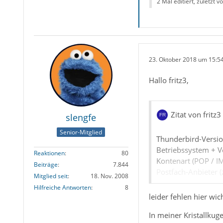
2 Mal editiert, zuletzt v
23. Oktober 2018 um 15:5
Hallo fritz3,
Zitat von fritz3
slengfe
Senior-Mitglied
Thunderbird-Versi
Betriebssystem + 
Reaktionen
80
Kontenart (POP / I
Beiträge
7.844
Postfach-Anbieter 
Mitglied seit
18. Nov. 2008
Eingesetzte Antivir
Hilfreiche Antworten
8
Firewall (Betriebss
leider fehlen hier wi
Router-Modellbezei
In meiner Kristallkug