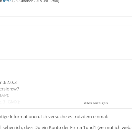
on
fritz3
(
23. Oktober 2018 um 17:48
)
4
on:62.0.3
Version:w7
MAP):
(z.B. GMX):
Alles anzeigen
en-Software:
ystem-intern/Externe Software):
chtige Informationen. Ich versuche es trotzdem einmal:
chnung (bei Sende-Problemen):
el sehen ich, dass Du ein Konto der Firma 1und1 (vermutlich web.