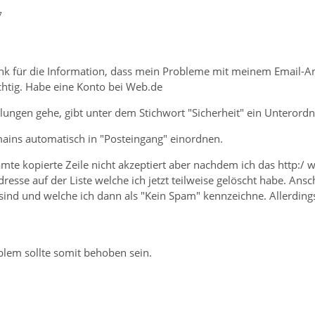
7
ank für die Information, dass mein Probleme mit meinem Email-An
richtig. Habe eine Konto bei Web.de
lungen gehe, gibt unter dem Stichwort "Sicherheit" ein Unterord
ins automatisch in "Posteingang" einordnen.
amte kopierte Zeile nicht akzeptiert aber nachdem ich das http:/ 
resse auf der Liste welche ich jetzt teilweise gelöscht habe. Ansc
ind und welche ich dann als "Kein Spam" kennzeichne. Allerdings s
blem sollte somit behoben sein.