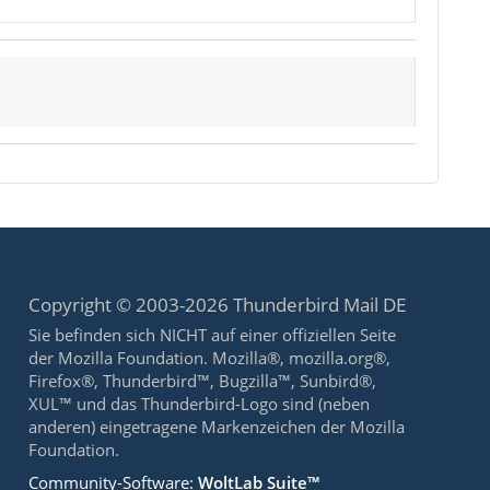
Copyright © 2003-2026 Thunderbird Mail DE
Sie befinden sich NICHT auf einer offiziellen Seite
der Mozilla Foundation. Mozilla®, mozilla.org®,
Firefox®, Thunderbird™, Bugzilla™, Sunbird®,
XUL™ und das Thunderbird-Logo sind (neben
anderen) eingetragene Markenzeichen der Mozilla
Foundation.
Community-Software:
WoltLab Suite™