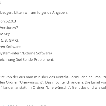
2
beugen, bitten wir um folgende Angaben:
ion:62.0.3
 Version:w7
IMAP):
 (z.B. GMX):
iren-Software:
ssystem-intern/Externe Software):
eichnung (bei Sende-Problemen):
seite von der aus man mir über das Kontakt-Formular eine Email 
 den Ordner "Unerwünscht". Das möchte ich ändern. Die Email vo
" landen anstatt im Ordner "Unerwünscht". Geht das und wie sol