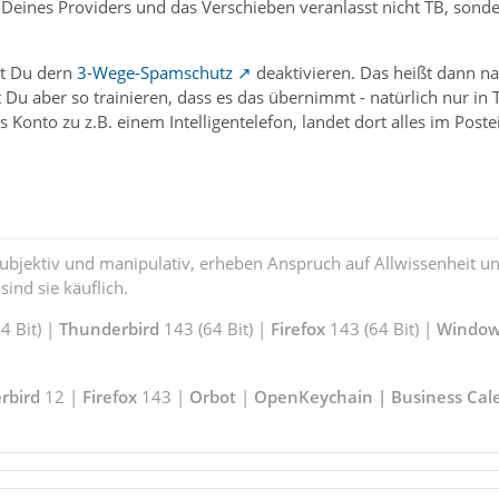
Deines Providers und das Verschieben veranlasst nicht TB, sonde
st Du dern
3-Wege-Spamschutz
deaktivieren. Das heißt dann n
t Du aber so trainieren, dass es das übernimmt - natürlich nur in
s Konto zu z.B. einem Intelligentelefon, landet dort alles im Post
subjektiv und manipulativ, erheben Anspruch auf Allwissenheit 
ind sie käuflich.
 Bit) |
Thunderbird
143 (64 Bit) |
Firefox
143 (64 Bit) |
Window
rbird
12 |
Firefox
143 |
Orbot
|
OpenKeychain | Business Cal