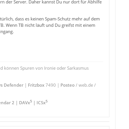
rn der Server. Daher kannst Du nur dort für Abhilfe
atürlich, dass es keinen Spam-Schutz mehr auf dem
 TB. Wenn TB nicht läuft und Du greifst mit einem
eingang.
und können Spuren von Ironie oder Sarkasmus
s Defender
|
Fritzbox
7490 |
Posteo
/ web.de /
5
5
endar 2 | DAVx
| ICSx