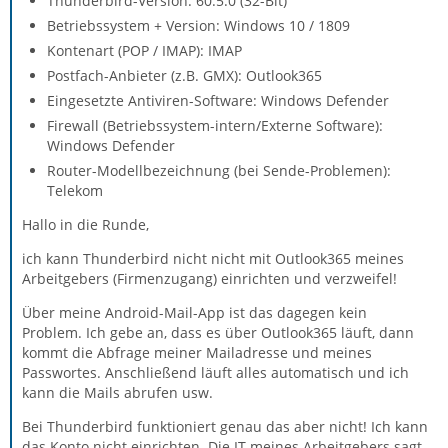
Thunderbird-Version: 60.5.0 (32-Bit)
Betriebssystem + Version: Windows 10 / 1809
Kontenart (POP / IMAP): IMAP
Postfach-Anbieter (z.B. GMX): Outlook365
Eingesetzte Antiviren-Software: Windows Defender
Firewall (Betriebssystem-intern/Externe Software):
Windows Defender
Router-Modellbezeichnung (bei Sende-Problemen):
Telekom
Hallo in die Runde,
ich kann Thunderbird nicht nicht mit Outlook365 meines
Arbeitgebers (Firmenzugang) einrichten und verzweifel!
Über meine Android-Mail-App ist das dagegen kein
Problem. Ich gebe an, dass es über Outlook365 läuft, dann
kommt die Abfrage meiner Mailadresse und meines
Passwortes. Anschließend läuft alles automatisch und ich
kann die Mails abrufen usw.
Bei Thunderbird funktioniert genau das aber nicht! Ich kann
das Konto nicht einrichten. Die IT meines Arbeitgebers sagt,