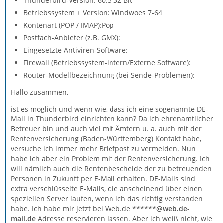
Thunderbird-Version: 60.5 32 Bit
Betriebssystem + Version: Windwoes 7-64
Kontenart (POP / IMAP):Pop
Postfach-Anbieter (z.B. GMX):
Eingesetzte Antiviren-Software:
Firewall (Betriebssystem-intern/Externe Software):
Router-Modellbezeichnung (bei Sende-Problemen):
Hallo zusammen,
ist es möglich und wenn wie, dass ich eine sogenannte DE-
Mail in Thunderbird einrichten kann? Da ich ehrenamtlicher
Betreuer bin und auch viel mit Ämtern u. a. auch mit der
Rentenversicherung (Baden-Württemberg) Kontakt habe,
versuche ich immer mehr Briefpost zu vermeiden. Nun
habe ich aber ein Problem mit der Rentenversicherung. Ich
will nämlich auch die Rentenbescheide der zu betreuenden
Personen in Zukunft per E-Mail erhalten. DE-Mails sind
extra verschlüsselte E-Mails, die anscheinend über einen
speziellen Server laufen, wenn ich das richtig verstanden
habe. Ich habe mir jetzt bei Web.de
******@web.de-
mail.de
Adresse reservieren lassen. Aber ich weiß nicht, wie