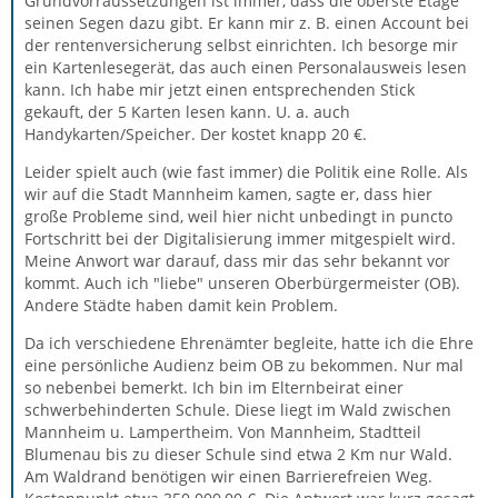
Grundvorraussetzungen ist immer, dass die oberste Etage
seinen Segen dazu gibt. Er kann mir z. B. einen Account bei
der rentenversicherung selbst einrichten. Ich besorge mir
ein Kartenlesegerät, das auch einen Personalausweis lesen
kann. Ich habe mir jetzt einen entsprechenden Stick
gekauft, der 5 Karten lesen kann. U. a. auch
Handykarten/Speicher. Der kostet knapp 20 €.
Leider spielt auch (wie fast immer) die Politik eine Rolle. Als
wir auf die Stadt Mannheim kamen, sagte er, dass hier
große Probleme sind, weil hier nicht unbedingt in puncto
Fortschritt bei der Digitalisierung immer mitgespielt wird.
Meine Anwort war darauf, dass mir das sehr bekannt vor
kommt. Auch ich "liebe" unseren Oberbürgermeister (OB).
Andere Städte haben damit kein Problem.
Da ich verschiedene Ehrenämter begleite, hatte ich die Ehre
eine persönliche Audienz beim OB zu bekommen. Nur mal
so nebenbei bemerkt. Ich bin im Elternbeirat einer
schwerbehinderten Schule. Diese liegt im Wald zwischen
Mannheim u. Lampertheim. Von Mannheim, Stadtteil
Blumenau bis zu dieser Schule sind etwa 2 Km nur Wald.
Am Waldrand benötigen wir einen Barrierefreien Weg.