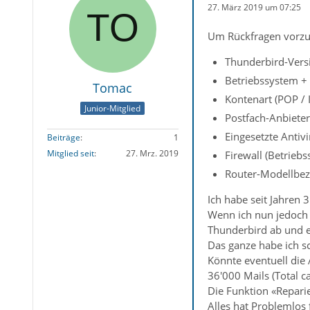
27. März 2019 um 07:25
Um Rückfragen vorzu
Thunderbird-Versi
Betriebssystem + 
Tomac
Kontenart (POP /
Junior-Mitglied
Postfach-Anbieter
Eingesetzte Antiv
Beiträge
1
Mitglied seit
27. Mrz. 2019
Firewall (Betrieb
Router-Modellbez
Ich habe seit Jahren 
Wenn ich nun jedoch 
Thunderbird ab und 
Das ganze habe ich s
Könnte eventuell die 
36'000 Mails (Total ca
Die Funktion «Repari
Alles hat Problemlos 