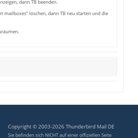
anzeigen, dann TB beenden.
t mailboxes" löschen, dann TB neu starten und die
zuräumen.
Copyright © 2003-2026 Thunderbird Mail DE
Sie befinden sich NICHT auf einer offiziellen Seite