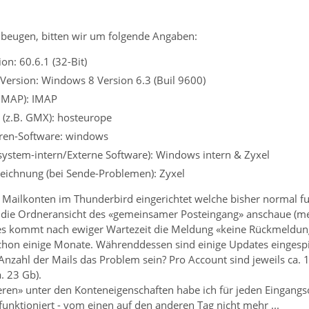
beugen, bitten wir um folgende Angaben:
on: 60.6.1 (32-Bit)
Version: Windows 8 Version 6.3 (Buil 9600)
 IMAP): IMAP
 (z.B. GMX): hosteurope
iren-Software: windows
ssystem-intern/Externe Software): Windows intern & Zyxel
eichnung (bei Sende-Problemen): Zyxel
3 Mailkonten im Thunderbird eingerichtet welche bisher normal fu
die Ordneransicht des «gemeinsamer Posteingang» anschaue (mein
es kommt nach ewiger Wartezeit die Meldung «keine Rückmeldun
chon einige Monate. Währenddessen sind einige Updates eingesp
Anzahl der Mails das Problem sein? Pro Account sind jeweils ca.
. 23 Gb).
eren» unter den Konteneigenschaften habe ich für jeden Eingang
funktioniert - vom einen auf den anderen Tag nicht mehr ...