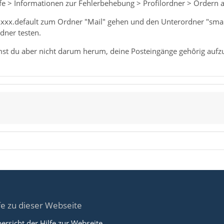
fe > Informationen zur Fehlerbehebung > Profilordner > Ordern 
xxxx.default zum Ordner "Mail" gehen und den Unterordner "smar
dner testen.
st du aber nicht darum herum, deine Posteingänge gehôrig auf
fe zu dieser Webseite
ersicht der Hilfe zur Webseite